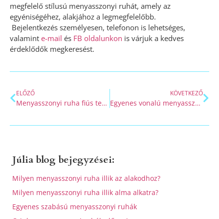
megfelelő stílusú menyasszonyi ruhát, amely az
egyéniségéhez, alakjához a legmegfelelőbb.
Bejelentkezés személyesen, telefonon is lehetséges,
valamint
e-mail
és
FB oldalunkon
is várjuk a kedves
érdeklődők megkeresést.
ELŐZŐ
KÖVETKEZŐ
Menyasszonyi ruha fiús testalkatra
Egyenes vonalú menyasszonyi ruha
Júlia blog bejegyzései:
Milyen menyasszonyi ruha illik az alakodhoz?
Milyen menyasszonyi ruha illik alma alkatra?
Egyenes szabású menyasszonyi ruhák