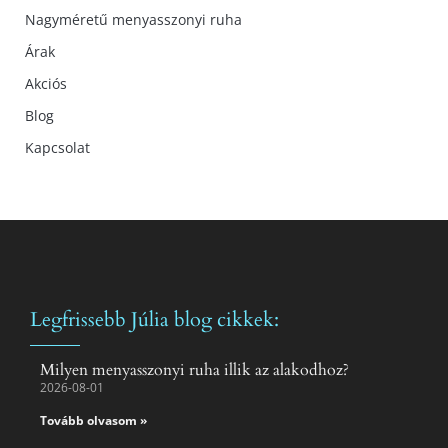
Nagyméretű menyasszonyi ruha
Árak
Akciós
Blog
Kapcsolat
Legfrissebb Júlia blog cikkek:
Milyen menyasszonyi ruha illik az alakodhoz?
2026-08-01
Tovább olvasom »