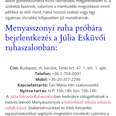
akkor gondolkozhatsz kicsit rafináltabb megjelenésben is: a
szűkebb fazonok, valamint a merészebb megoldások (mint
például az elöl rövid, hátul hosszú szabás vagy egy
izgalmas sliccelés) kifejezetten jól mutathatnak.
Menyasszonyi ruha próbára
bejelentkezés a Júlia Esküvői
ruhaszalonban:
Cím:
Budapest, VI. kerület, Teréz krt. 47. 1. em. 1. ajtó
Telefon:
+36-1-704-0091
Mobil:
+36-20-357-2296
Kapcsolattartó:
Tari Mária Irén szalonvezető
Nyitva tartás:
H-P: 10h-18h Szo: 10h-14h
A
Júlia Esküvői Ruhaszalon
ban kedvükre válogathatnak a
kedves leendő Menyasszonyok a
különböző stílusú esküvői
ruhák közül.
Szakértelmünkkel és több évtizedes
tapasztalatunkkal segítünk megtalálni mindenki számára a