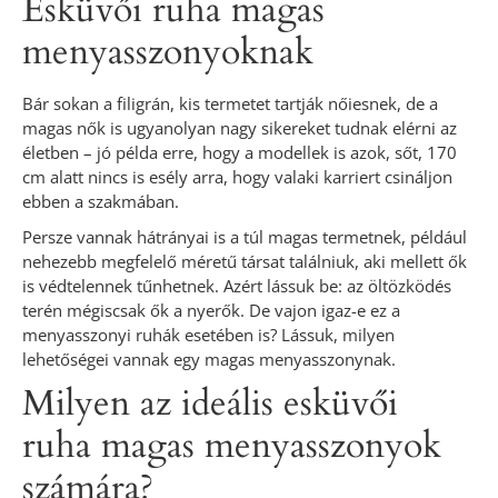
Esküvői ruha magas
menyasszonyoknak
Bár sokan a filigrán, kis termetet tartják nőiesnek, de a
magas nők is ugyanolyan nagy sikereket tudnak elérni az
életben – jó példa erre, hogy a modellek is azok, sőt, 170
cm alatt nincs is esély arra, hogy valaki karriert csináljon
ebben a szakmában.
Persze vannak hátrányai is a túl magas termetnek, például
nehezebb megfelelő méretű társat találniuk, aki mellett ők
is védtelennek tűnhetnek. Azért lássuk be: az öltözködés
terén mégiscsak ők a nyerők. De vajon igaz-e ez a
menyasszonyi ruhák esetében is? Lássuk, milyen
lehetőségei vannak egy magas menyasszonynak.
Milyen az ideális esküvői
ruha magas menyasszonyok
számára?