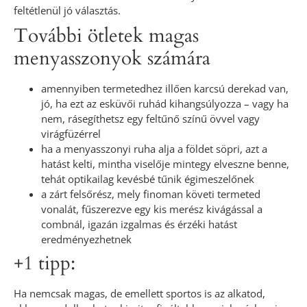
feltétlenül jó választás.
További ötletek magas
menyasszonyok számára
amennyiben termetedhez illően karcsú derekad van,
jó, ha ezt az esküvői ruhád kihangsúlyozza – vagy ha
nem, rásegíthetsz egy feltűnő színű övvel vagy
virágfüzérrel
ha a menyasszonyi ruha alja a földet söpri, azt a
hatást kelti, mintha viselője mintegy elveszne benne,
tehát optikailag kevésbé tűnik égimeszelőnek
a zárt felsőrész, mely finoman követi termeted
vonalát, fűszerezve egy kis merész kivágással a
combnál, igazán izgalmas és érzéki hatást
eredményezhetnek
+1 tipp:
Ha nemcsak magas, de emellett sportos is az alkatod,