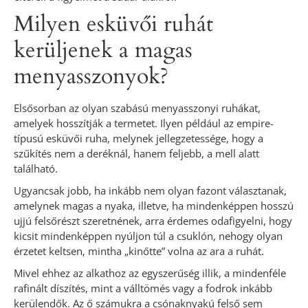
Milyen esküvői ruhát
kerüljenek a magas
menyasszonyok?
Elsősorban az olyan szabású menyasszonyi ruhákat,
amelyek hosszítják a termetet. Ilyen például az empire-
típusú esküvői ruha, melynek jellegzetessége, hogy a
szűkítés nem a deréknál, hanem feljebb, a mell alatt
található.
Ugyancsak jobb, ha inkább nem olyan fazont választanak,
amelynek magas a nyaka, illetve, ha mindenképpen hosszú
ujjú felsőrészt szeretnének, arra érdemes odafigyelni, hogy
kicsit mindenképpen nyúljon túl a csuklón, nehogy olyan
érzetet keltsen, mintha „kinőtte” volna az ara a ruhát.
Mivel ehhez az alkathoz az egyszerűség illik, a mindenféle
rafinált díszítés, mint a válltömés vagy a fodrok inkább
kerülendők. Az ő számukra a csónaknyakú felső sem