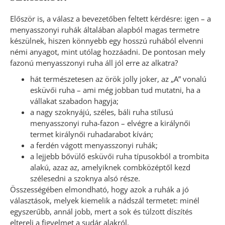
Először is, a válasz a bevezetőben feltett kérdésre: igen – a
menyasszonyi ruhák általában alapból magas termetre
készülnek, hiszen könnyebb egy hosszú ruhából elvenni
némi anyagot, mint utólag hozzáadni. De pontosan mely
fazonú menyasszonyi ruha áll jól erre az alkatra?
hát természetesen az örök jolly joker, az „A” vonalú
esküvői ruha – ami még jobban tud mutatni, ha a
vállakat szabadon hagyja;
a nagy szoknyájú, széles, báli ruha stílusú
menyasszonyi ruha-fazon – elvégre a királynői
termet királynői ruhadarabot kíván;
a ferdén vágott menyasszonyi ruhák;
a lejjebb bővülő esküvői ruha típusokból a trombita
alakú, azaz az, amelyiknek combközéptől kezd
szélesedni a szoknya alsó része.
Összességében elmondható, hogy azok a ruhák a jó
választások, melyek kiemelik a nádszál termetet: minél
egyszerűbb, annál jobb, mert a sok és túlzott díszítés
eltereli a figyelmet a sudár alakról.