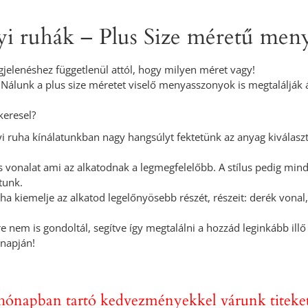
 ruhák – Plus Size méretű meny
elenéshez függetlenül attól, hogy milyen méret vagy!
. Nálunk a plus size méretet viselő menyasszonyok is megtalálják
keresel?
ruha kínálatunkban nagy hangsúlyt fektetünk az anyag kiválaszt
is vonalat ami az alkatodnak a legmegfelelőbb. A stílus pedig mi
tunk.
ruha kiemelje az alkatod legelőnyösebb részét, részeit: derék vona
e nem is gondoltál, segítve így megtalálni a hozzád leginkább i
 napján!
hónapban tartó kedvezményekkel várunk titeke