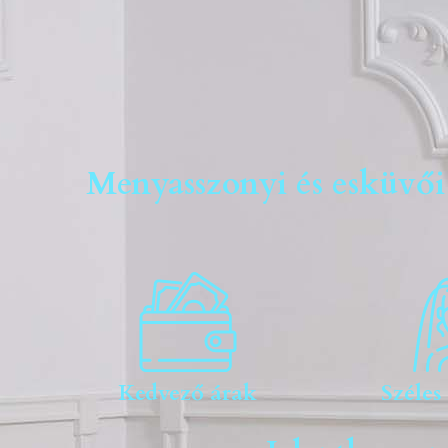
Menyasszonyi és esküvő
Kedvező árak
Széles