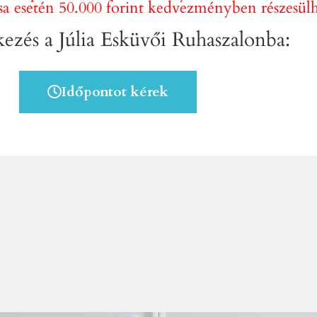
ása esetén 50.000 forint kedvezményben részesülh
kezés a Júlia Esküvői Ruhaszalonba:
Időpontot kérek