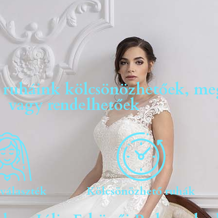
i ruháink kölcsönözhetőek, me
vagy rendelhetőek
 választék
Kölcsönözhető ruhák