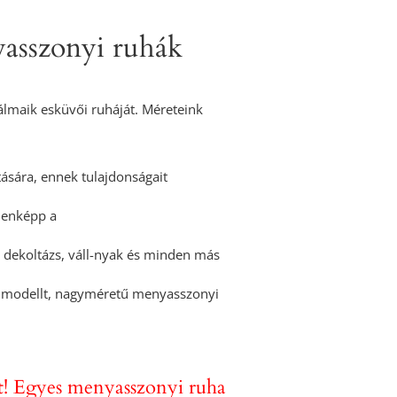
asszonyi ruhák
 álmaik esküvői ruháját. Méreteink
ására, ennek tulajdonságait
ndenképp a
l, dekoltázs, váll-nyak és minden más
llő modellt, nagyméretű menyasszonyi
t! Egyes menyasszonyi ruha