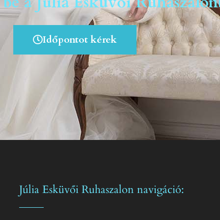
 be a Júlia Esküvői Ruhaszalon
Időpontot kérek
Júlia Esküvői Ruhaszalon navigáció: