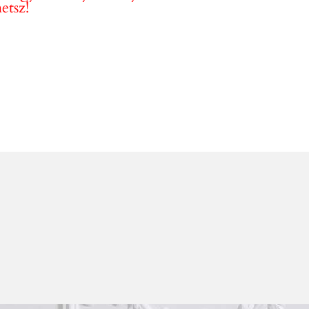
etsz!