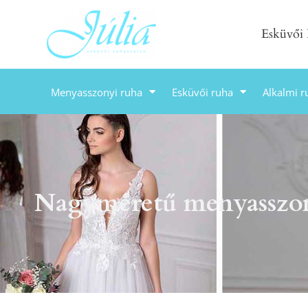
Esküvői
Menyasszonyi ruha
Esküvői ruha
Alkalmi r
Nagyméretű menyasszon