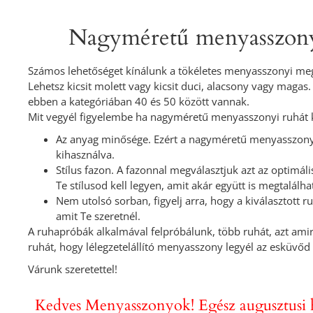
Nagyméretű menyasszonyi
Számos lehetőséget kínálunk a tökéletes menyasszonyi megj
Lehetsz kicsit molett vagy kicsit duci, alacsony vagy magas
ebben a kategóriában 40 és 50 között vannak.
Mit vegyél figyelembe ha nagyméretű menyasszonyi ruhát 
Az anyag minősége. Ezért a nagyméretű menyasszonyi 
kihasználva.
Stílus fazon. A fazonnal megválasztjuk azt az optimál
Te stílusod kell legyen, amit akár együtt is megtalálha
Nem utolsó sorban, figyelj arra, hogy a kiválasztott 
amit Te szeretnél.
A ruhapróbák alkalmával felpróbálunk, több ruhát, azt amir
ruhát, hogy lélegzetelállító menyasszony legyél az esküvőd
Várunk szeretettel!
Kedves Menyasszonyok! Egész augusztusi 