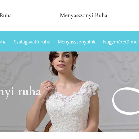
 Ruha
Menyasszonyi Ruha
uha
Szalagavató ruha
Menyasszonyaink
Nagyméretű men
yi ruha