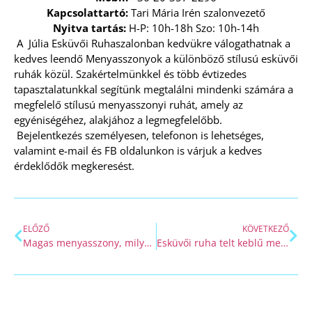
Kapcsolattartó:
Tari Mária Irén szalonvezető
Nyitva tartás:
H-P: 10h-18h Szo: 10h-14h
A
Júlia Esküvői Ruhaszalon
ban kedvükre válogathatnak a
kedves leendő Menyasszonyok a
különböző stílusú esküvői
ruhák közül.
Szakértelmünkkel és több évtizedes
tapasztalatunkkal segítünk megtalálni mindenki számára a
megfelelő stílusú menyasszonyi ruhát, amely az
egyéniségéhez, alakjához a legmegfelelőbb.
Bejelentkezés személyesen, telefonon is lehetséges,
valamint
e-mail
és
FB oldalunkon
is várjuk a kedves
érdeklődők megkeresést.
ELŐZŐ
KÖVETKEZŐ
Magas menyasszony, milyen legyen az esküvői ruha?
Esküvői ruha telt keblű menyasszonyoknak