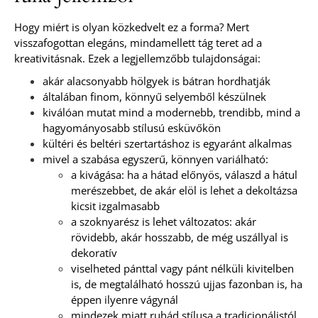
Hogy miért is olyan közkedvelt ez a forma? Mert
visszafogottan elegáns, mindamellett tág teret ad a
kreativitásnak. Ezek a legjellemzőbb tulajdonságai:
akár alacsonyabb hölgyek is bátran hordhatják
általában finom, könnyű selyemből készülnek
kiválóan mutat mind a modernebb, trendibb, mind a
hagyományosabb stílusú esküvőkön
kültéri és beltéri szertartáshoz is egyaránt alkalmas
mivel a szabása egyszerű, könnyen variálható:
a kivágása: ha a hátad előnyös, válaszd a hátul
merészebbet, de akár elöl is lehet a dekoltázsa
kicsit izgalmasabb
a szoknyarész is lehet változatos: akár
rövidebb, akár hosszabb, de még uszállyal is
dekoratív
viselheted pánttal vagy pánt nélküli kivitelben
is, de megtalálható hosszú ujjas fazonban is, ha
éppen ilyenre vágynál
mindezek miatt ruhád stílusa a tradicionálistól