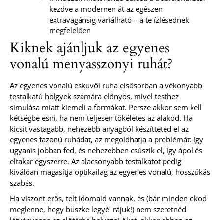
kezdve a modernen át az egészen
extravagánsig variálható – a te ízlésednek
megfelelően
Kiknek ajánljuk az egyenes
vonalú menyasszonyi ruhát?
Az egyenes vonalú esküvői ruha elsősorban a vékonyabb
testalkatú hölgyek számára előnyös, mivel testhez
simulása miatt kiemeli a formákat. Persze akkor sem kell
kétségbe esni, ha nem teljesen tökéletes az alakod. Ha
kicsit vastagabb, nehezebb anyagból készítteted el az
egyenes fazonú ruhádat, az megoldhatja a problémát: így
ugyanis jobban fed, és nehezebben csúszik el, így ápol és
eltakar egyszerre. Az alacsonyabb testalkatot pedig
kiválóan magasítja optikailag az egyenes vonalú, hosszúkás
szabás.
Ha viszont erős, telt idomaid vannak, és (bár minden okod
meglenne, hogy büszke legyél rájuk!) nem szeretnéd