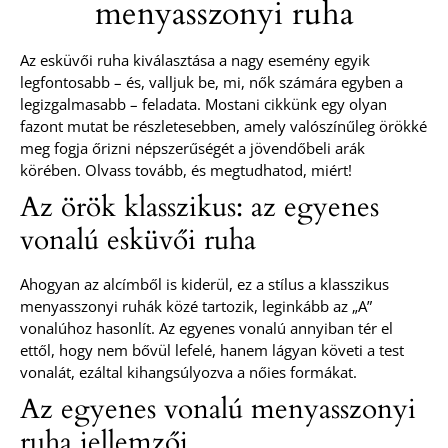
menyasszonyi ruha
Az esküvői ruha kiválasztása a nagy esemény egyik
legfontosabb – és, valljuk be, mi, nők számára egyben a
legizgalmasabb – feladata. Mostani cikkünk egy olyan
fazont mutat be részletesebben, amely valószínűleg örökké
meg fogja őrizni népszerűségét a jövendőbeli arák
körében. Olvass tovább, és megtudhatod, miért!
Az örök klasszikus: az egyenes
vonalú esküvői ruha
Ahogyan az alcímből is kiderül, ez a stílus a klasszikus
menyasszonyi ruhák közé tartozik, leginkább az „A”
vonalúhoz hasonlít. Az egyenes vonalú annyiban tér el
ettől, hogy nem bővül lefelé, hanem lágyan követi a test
vonalát, ezáltal kihangsúlyozva a nőies formákat.
Az egyenes vonalú menyasszonyi
ruha jellemzői