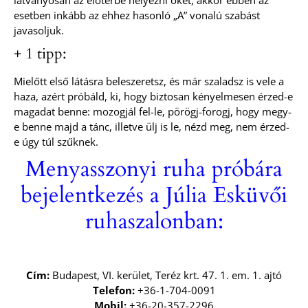
látványosan az előtérbe helyezni őket, akkor ebben az
esetben inkább az ehhez hasonló „A” vonalú szabást
javasoljuk.
+ 1 tipp:
Mielőtt első látásra beleszeretsz, és már szaladsz is vele a
haza, azért próbáld, ki, hogy biztosan kényelmesen érzed-e
magadat benne: mozogjál fel-le, pörögj-forogj, hogy megy-
e benne majd a tánc, illetve ülj is le, nézd meg, nem érzed-
e úgy túl szűknek.
Menyasszonyi ruha próbára
bejelentkezés a Júlia Esküvői
ruhaszalonban:
Cím:
Budapest, VI. kerület, Teréz krt. 47. 1. em. 1. ajtó
Telefon:
+36-1-704-0091
Mobil:
+36-20-357-2296