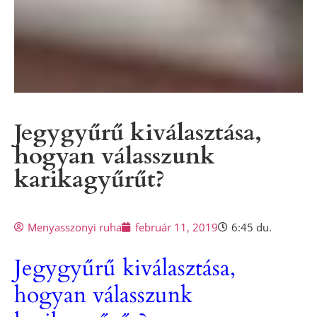
Jegygyűrű kiválasztása,
hogyan válasszunk
karikagyűrűt?
Menyasszonyi ruha
február 11, 2019
6:45 du.
Jegygyűrű kiválasztása,
hogyan válasszunk