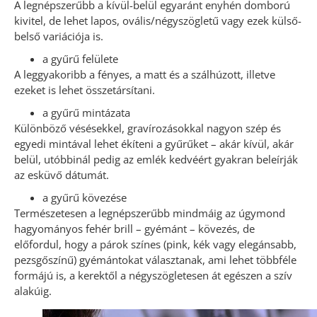
A legnépszerűbb a kívül-belül egyaránt enyhén domború
kivitel, de lehet lapos, ovális/négyszögletű vagy ezek külső-
belső variációja is.
a gyűrű felülete
A leggyakoribb a fényes, a matt és a szálhúzott, illetve
ezeket is lehet összetársítani.
a gyűrű mintázata
Különböző vésésekkel, gravírozásokkal nagyon szép és
egyedi mintával lehet ékíteni a gyűrűket – akár kívül, akár
belül, utóbbinál pedig az emlék kedvéért gyakran beleírják
az esküvő dátumát.
a gyűrű kövezése
Természetesen a legnépszerűbb mindmáig az úgymond
hagyományos fehér brill – gyémánt – kövezés, de
előfordul, hogy a párok színes (pink, kék vagy elegánsabb,
pezsgőszínű) gyémántokat választanak, ami lehet többféle
formájú is, a kerektől a négyszögletesen át egészen a szív
alakúig.