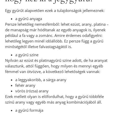
Egy gyűrűt alapvetően ezek a tulajdonságok jellemeznek:
a gyűrű anyaga
Persze lehetőleg nemesfémből: lehet ezüst, arany, platina –
de manapság már hódítanak az egyéb anyagok is, ilyenek
például a fa vagy a zománc. Amire érdemes odafigyelni:
lehetőleg legyen minél időállóbb. Ez persze függ a gyűrű
minőségétől illetve falvastagságától is.
a gyűrű színe
Nyilván az ezüst és platinagyűrű színe adott, de ha aranyat
választunk, attól függően, hogy milyen és mennyi egyéb
fémmel van ötvözve, a következő lehetőségek vannak:
a leggyakoribb, a sárga arany
fehér arany
vörös (rózsa) arany
Ezek mellett olyan is előfordulhat, hogy a gyűrű többféle
színű arany vagy egyéb más anyag kombinációjából áll.
a gyűrű formája