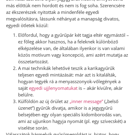
más előttük nem hordott és nem is fog soha. Szerencsére
az ékszerészek nyitottak a mindenféle egyedi
megvalósításra, lássunk néhányat a manapság divatos,
egyedi ötletek közül:
Előfordul, hogy a gyűrűpár két tagja eltér egymástól –
ez főleg akkor hasznos, ha a feleknek különböző
elképzelése van, de általában ilyenkor is van valami
közös motívum vagy koncepció, ami azért mutatja az
összetartozást.
A mai technikák lehetővé teszik a karikagyűrűk
teljesen egyedi mintázását: már azt is kitalálták,
hogyan tegyék rá a menyasszonyok-vőlegények a
saját
egyedi ujjlenyomatukat
is – akár kívülre, akár
belülre.
Külföldön az új őrület az
„inner message”
(„belső
üzenet”) gyűrűk divatja, amikor is a jegygyűrű
belsejében egy olyan speciális kidomborodás van,
ami az ujjunkon hagyja nyomát (pl. egy szívecskét) a
viselése során.
Válasszátok bármelyik gyűrűmegoldást is, biztos, hogy