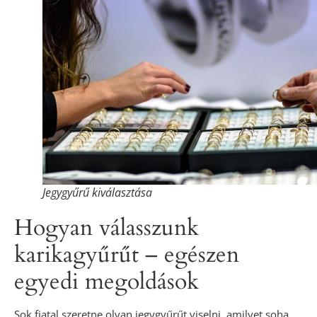
Jegygyűrű kiválasztása
Hogyan válasszunk
karikagyűrűt – egészen
egyedi megoldások
Sok fiatal szeretne olyan jegygyűrűt viselni, amilyet soha