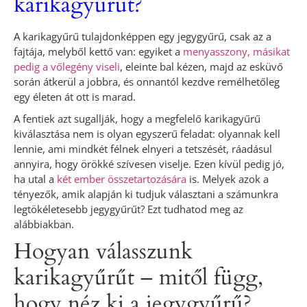
karikagyűrűt?
A karikagyűrű tulajdonképpen egy jegygyűrű, csak az a
fajtája, melyből kettő van: egyiket a
menyasszony, másikat
pedig a vőlegény viseli
, eleinte bal kézen, majd az esküvő
során átkerül a jobbra, és onnantól kezdve remélhetőleg
egy életen át ott is marad.
A fentiek azt sugallják, hogy a megfelelő karikagyűrű
kiválasztása nem is olyan egyszerű feladat: olyannak kell
lennie, ami mindkét félnek elnyeri a tetszését, ráadásul
annyira, hogy örökké szívesen viselje. Ezen kívül pedig jó,
ha utal a
két ember összetartozására
is. Melyek azok a
tényezők, amik alapján ki tudjuk választani a számunkra
legtökéletesebb jegygyűrűt? Ezt tudhatod meg az
alábbiakban.
Hogyan válasszunk
karikagyűrűt – mitől függ,
hogy néz ki a jegygyűrű?