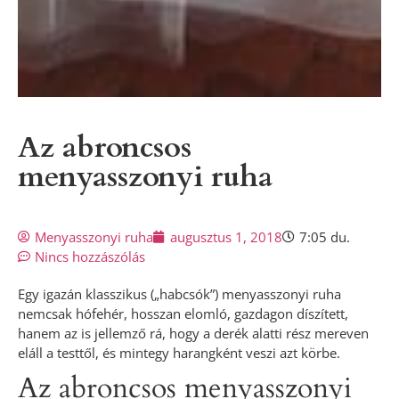
Az abroncsos
menyasszonyi ruha
Menyasszonyi ruha
augusztus 1, 2018
7:05 du.
Nincs hozzászólás
Egy igazán klasszikus („habcsók”) menyasszonyi ruha
nemcsak hófehér, hosszan elomló, gazdagon díszített,
hanem az is jellemző rá, hogy a derék alatti rész mereven
eláll a testtől, és mintegy harangként veszi azt körbe.
Az abroncsos menyasszonyi