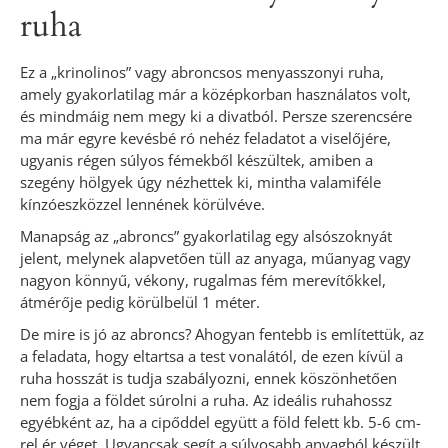
ruha
Ez a „krinolinos” vagy abroncsos menyasszonyi ruha,
amely gyakorlatilag már a középkorban használatos volt,
és mindmáig nem megy ki a divatból. Persze szerencsére
ma már egyre kevésbé ró nehéz feladatot a viselőjére,
ugyanis régen súlyos fémekből készültek, amiben a
szegény hölgyek úgy nézhettek ki, mintha valamiféle
kínzóeszközzel lennének körülvéve.
Manapság az „abroncs” gyakorlatilag egy alsószoknyát
jelent, melynek alapvetően tüll az anyaga, műanyag vagy
nagyon könnyű, vékony, rugalmas fém merevítőkkel,
átmérője pedig körülbelül 1 méter.
De mire is jó az abroncs? Ahogyan fentebb is említettük, az
a feladata, hogy eltartsa a test vonalától, de ezen kívül a
ruha hosszát is tudja szabályozni, ennek köszönhetően
nem fogja a földet súrolni a ruha. Az ideális ruhahossz
egyébként az, ha a cipőddel együtt a föld felett kb. 5-6 cm-
rel ér véget. Ugyancsak segít a súlyosabb anyagból készült