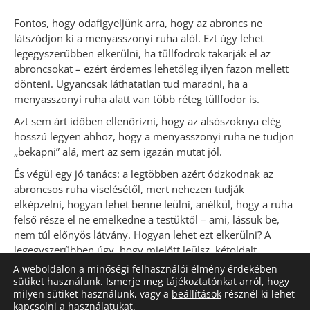
Fontos, hogy odafigyeljünk arra, hogy az abroncs ne
látszódjon ki a menyasszonyi ruha alól. Ezt úgy lehet
legegyszerűbben elkerülni, ha tüllfodrok takarják el az
abroncsokat – ezért érdemes lehetőleg ilyen fazon mellett
dönteni. Ugyancsak láthatatlan tud maradni, ha a
menyasszonyi ruha alatt van több réteg tüllfodor is.
Azt sem árt időben ellenőrizni, hogy az alsószoknya elég
hosszú legyen ahhoz, hogy a menyasszonyi ruha ne tudjon
„bekapni” alá, mert az sem igazán mutat jól.
És végül egy jó tanács: a legtöbben azért ódzkodnak az
abroncsos ruha viselésétől, mert nehezen tudják
elképzelni, hogyan lehet benne leülni, anélkül, hogy a ruha
felső része el ne emelkedne a testüktől – ami, lássuk be,
nem túl előnyös látvány. Hogyan lehet ezt elkerülni? A
legegyszerűbben úgy, hogy mielőtt leülsz, kétoldalt
megfogod az egyik abroncsot, finoman eltartod a testedtől,
A weboldalon a minőségi felhasználói élmény érdekében
és nem a ruhára, hanem a harisnyádra ülsz rá. Ezzel
sütiket használunk. Ismerje meg tájékoztatónkat arról, hogy
milyen sütiket használunk, vagy a
beállítások
résznél ki lehet
nemcsak elkerülöd a veszélyt, de példát mutatsz az igazán
kapcsolni a használatukat.