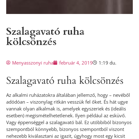
Szalagavató ruha
kölcsönzés
Menyasszonyi ruha
február 4, 2019
1:19 du.
Szalagavató ruha kölcsönzés
Az alkalmi ruházatokra általában jellemző, hogy – nevéből
adódóan – viszonylag ritkán vesszük fel őket. És hát ugye
vannak olyan alkalmak is, amelyek egyszeriek és (ideális
esetben) megismételhetetlenek. Ilyen például az esküvő.
Vagy éppenséggel a szalagavató bál. Ez utóbbiból bizonyos
szempontból könnyebb, bizonyos szempontból viszont
nehezebb kiválasztani az igazit, úgyhogy most egy kicsit