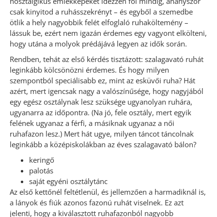
nosztalgikus emlékképeket idézzen föl mindig, ahányszor
csak kinyitod a ruhásszekrényt – és egyből a szemedbe
ötlik a hely nagyobbik felét elfoglaló ruhaköltemény –
lássuk be, ezért nem igazán érdemes egy vagyont elkölteni,
hogy utána a molyok prédájává legyen az idők során.
Rendben, tehát az első kérdés tisztázott: szalagavató ruhát
leginkább kölcsönözni érdemes. És hogy milyen
szempontból speciálisabb ez, mint az esküvői ruha? Hát
azért, mert igencsak nagy a valószínűsége, hogy nagyjából
egy egész osztálynak lesz szüksége ugyanolyan ruhára,
ugyanarra az időpontra. (Na jó, fele osztály, mert egyik
felének ugyanaz a férfi, a másiknak ugyanaz a női
ruhafazon lesz.) Mert hát ugye, milyen táncot táncolnak
leginkább a középiskolákban az éves szalagavató bálon?
keringő
palotás
saját egyéni osztálytánc
Az első kettőnél feltétlenül, és jellemzően a harmadiknál is,
a lányok és fiúk azonos fazonú ruhát viselnek. Ez azt
jelenti, hogy a kiválasztott ruhafazonból nagyobb