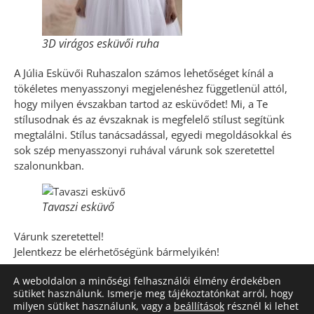
3D virágos esküvői ruha
A Júlia Esküvői Ruhaszalon számos lehetőséget kínál a
tökéletes menyasszonyi megjelenéshez függetlenül attól,
hogy milyen évszakban tartod az esküvődet! Mi, a Te
stílusodnak és az évszaknak is megfelelő stílust segítünk
megtalálni. Stílus tanácsadással, egyedi megoldásokkal és
sok szép menyasszonyi ruhával várunk sok szeretettel
szalonunkban.
Tavaszi esküvő
Várunk szeretettel!
Jelentkezz be elérhetőségünk bármelyikén!
A weboldalon a minőségi felhasználói élmény érdekében
sütiket használunk. Ismerje meg tájékoztatónkat arról, hogy
Bejelentkezés, időpontkérés
milyen sütiket használunk, vagy a
beállítások
résznél ki lehet