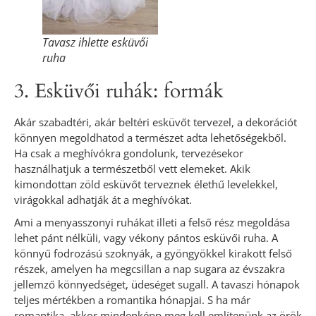
Tavasz ihlette esküvői
ruha
3. Esküvői ruhák: formák
Akár szabadtéri, akár beltéri esküvőt tervezel, a dekorációt
könnyen megoldhatod a természet adta lehetőségekből.
Ha csak a meghívókra gondolunk, tervezésekor
használhatjuk a természetből vett elemeket. Akik
kimondottan zöld esküvőt terveznek élethű levelekkel,
virágokkal adhatják át a meghívókat.
Ami a menyasszonyi ruhákat illeti a felső rész megoldása
lehet pánt nélküli, vagy vékony pántos esküvői ruha. A
könnyű fodrozású szoknyák, a gyöngyökkel kirakott felső
részek, amelyen ha megcsillan a nap sugara az évszakra
jellemző könnyedséget, üdeséget sugall. A tavaszi hónapok
teljes mértékben a romantika hónapjai. S ha már
romantika, akkor mindenképp meg kell említenünk az örök