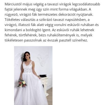
Márciustól május végéig a tavaszi virágok legcsodálatosabb
fajtái jelennek meg úgy szín mint forma világukban. A
rügyező, virágzó fák természetes dekorációt nyújtanak.
Tökéletes választás a szikrázó tavaszi napsütésben, a
virágzó, illatozó fák alatt végig vonulni esküvői ruhában és
kimondani a boldogító Igent. Az esküvői ruhák lehetnek
fehérek, törtfehérek, bézs ruhaköltemények is, melyek
tökéletesen passzolnak az évszak pasztell színeihez.