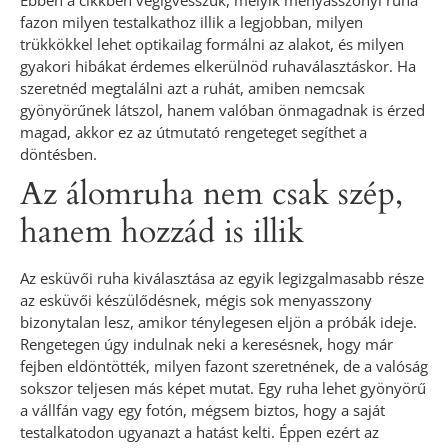
Ebben a cikkben végigvesszük, melyik menyasszonyi ruha
fazon milyen testalkathoz illik a legjobban, milyen
trükkökkel lehet optikailag formálni az alakot, és milyen
gyakori hibákat érdemes elkerülnöd ruhaválasztáskor. Ha
szeretnéd megtalálni azt a ruhát, amiben nemcsak
gyönyörűnek látszol, hanem valóban önmagadnak is érzed
magad, akkor ez az útmutató rengeteget segíthet a
döntésben.
Az álomruha nem csak szép,
hanem hozzád is illik
Az esküvői ruha kiválasztása az egyik legizgalmasabb része
az esküvői készülődésnek, mégis sok menyasszony
bizonytalan lesz, amikor ténylegesen eljön a próbák ideje.
Rengetegen úgy indulnak neki a keresésnek, hogy már
fejben eldöntötték, milyen fazont szeretnének, de a valóság
sokszor teljesen más képet mutat. Egy ruha lehet gyönyörű
a vállfán vagy egy fotón, mégsem biztos, hogy a saját
testalkatodon ugyanazt a hatást kelti. Éppen ezért az