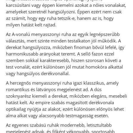
karcsúsítani vagy éppen kiemelni azokat a nőies vonalakat,
amelyeket szeretnél hangsúlyozni. Éppen ezért nem csak
az számít, hogy egy ruha tetszik-e, hanem az is, hogy
milyen hatást kelt rajtad.
Az A-vonalú menyasszonyi ruha az egyik legnépszerűbb
választás, mert szinte minden testalkaton jól működik. A
derekat hangsúlyozza, miközben finoman bővül lefelé, így
harmonikusabb arányokat teremt. A sellő fazon ezzel
szemben sokkal karakteresebb, hiszen szorosan követi a
test vonalát, ezért különösen jól mutat homokóra alkattal
vagy hangsúlyos derékvonallal.
A hercegnős menyasszonyi ruha igazi klasszikus, amely
romantikus és látványos megjelenést ad. A dús
szoknyarész kiemeli a derekat, miközben elegáns, mesebeli
hatást kelt. Az empire szabás magasított derékvonala
optikailag nyújtja az alakot, ezért különösen előnyös lehet
alma alkat vagy alacsonyabb testmagasság esetén.
Az egyenes szabású ruhák modernebb, letisztultabb
megjelenést adnak, és főként vékonyabb, sportosabb