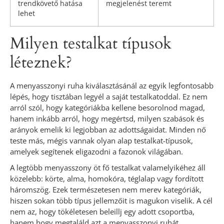
trendkövető hatása
megjelenést teremt
lehet
Milyen testalkat típusok
léteznek?
A menyasszonyi ruha kiválasztásánál az egyik legfontosabb
lépés, hogy tisztában legyél a saját testalkatoddal. Ez nem
arról szól, hogy kategóriákba kellene besorolnod magad,
hanem inkább arról, hogy megértsd, milyen szabások és
arányok emelik ki legjobban az adottságaidat. Minden nő
teste más, mégis vannak olyan alap testalkat-típusok,
amelyek segítenek eligazodni a fazonok világában.
A legtöbb menyasszony öt fő testalkat valamelyikéhez áll
közelebb: körte, alma, homokóra, téglalap vagy fordított
háromszög. Ezek természetesen nem merev kategóriák,
hiszen sokan több típus jellemzőit is magukon viselik. A cél
nem az, hogy tökéletesen beleillj egy adott csoportba,
hanem hogy megtaláld azt a menyasszonyi ruhát,