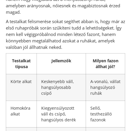
amelyben arányosnak, nőiesnek és magabiztosnak érzed
magad.
A testalkat felismerése sokat segíthet abban is, hogy már az
első ruhapróbák során szűkíteni tudd a lehetőségeket. Így
nem kell végigpróbálnod minden létező fazont, hanem
könnyebben megtalálhatod azokat a ruhákat, amelyek
valóban jól állhatnak neked.
Testalkat
Jellemzők
Milyen fazon
típusa
állhat jól?
Körte alkat
Keskenyebb váll,
A-vonalú, vállat
hangsúlyosabb
hangsúlyozó
csípő
ruhák
Homokóra
Kiegyensúlyozott
Sellő,
alkat
váll és csípő,
testhezálló
hangsúlyos derék
fazonok