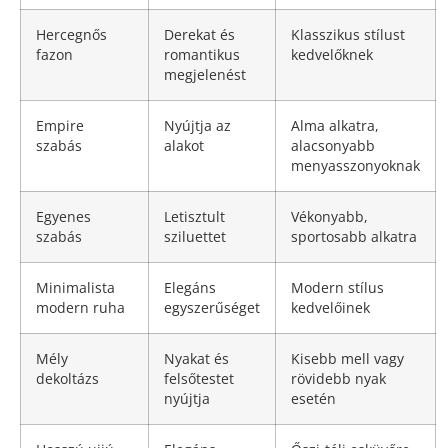
Hercegnős
Derekat és
Klasszikus stílust
fazon
romantikus
kedvelőknek
megjelenést
Empire
Nyújtja az
Alma alkatra,
szabás
alakot
alacsonyabb
menyasszonyoknak
Egyenes
Letisztult
Vékonyabb,
szabás
sziluettet
sportosabb alkatra
Minimalista
Elegáns
Modern stílus
modern ruha
egyszerűséget
kedvelőinek
Mély
Nyakat és
Kisebb mell vagy
dekoltázs
felsőtestet
rövidebb nyak
nyújtja
esetén