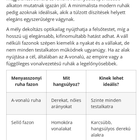
alkaton mutatnak igazán jól. A minimalista modern ruhák
pedig azoknak ideálisak, akik a túlzott díszítések helyett
elegáns egyszerűségre vágynak.
A mély dekoltázs optikailag nyújthatja a felsőtestet, míg a
hosszú ujj elegánsabb, kifinomultabb hatást adhat. A váll
nélküli fazonok szépen kiemelik a nyakat és a vállakat, de
nem minden testalkaton működnek ugyanúgy. Ha az alak
nyújtása a cél, általában az A-vonalú, az empire vagy a
függőleges vonalvezetésű ruhák a legelőnyösebbek.
Menyasszonyi
Mit
Kinek lehet
ruha fazon
hangsúlyoz?
ideális?
A-vonalú ruha
Derekat, nőies
Szinte minden
arányokat
testalkatra
Sellő fazon
Homokóra
Karcsúbb,
vonalakat
hangsúlyos derekú
alakra