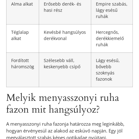
Alma alkat
Erősebb derék- és
Empire szabás,
hasi rész
lágy esésű
ruhák
Téglalap
Kevésbé hangsúlyos
Hercegnős,
alkat
derékvonal
derékkiemelő
ruhák
Fordított
Szélesebb váll,
Lágy esésű,
háromszög
keskenyebb csípő
bővebb
szoknyás
fazonok
Melyik menyasszonyi ruha
fazon mit hangsúlyoz?
A menyasszonyi ruha fazonja határozza meg leginkább,
hogyan érvényesül az alakod az esküvő napján. Egy jól
megválasztott szabás képes optikailag nyújtani,