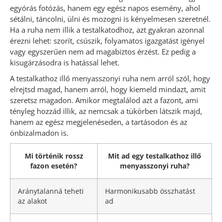
egyórás fotózás, hanem egy egész napos esemény, ahol
sétálni, táncolni, ülni és mozogni is kényelmesen szeretnél.
Ha a ruha nem illik a testalkatodhoz, azt gyakran azonnal
érezni lehet: szorít, csúszik, folyamatos igazgatást igényel
vagy egyszerűen nem ad magabiztos érzést. Ez pedig a
kisugárzásodra is hatással lehet.
A testalkathoz illő menyasszonyi ruha nem arról szól, hogy
elrejtsd magad, hanem arról, hogy kiemeld mindazt, amit
szeretsz magadon. Amikor megtalálod azt a fazont, ami
tényleg hozzád illik, az nemcsak a tükörben látszik majd,
hanem az egész megjelenéseden, a tartásodon és az
önbizalmadon is.
Mi történik rossz
Mit ad egy testalkathoz illő
fazon esetén?
menyasszonyi ruha?
Aránytalanná teheti
Harmonikusabb összhatást
az alakot
ad