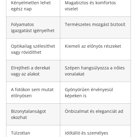
Kényelmetlen lehet
Magabiztos és komfortos
egész nap
viselet
Folyamatos
Természetes mozgást biztosít
igazgatást igényelhet
Optikailag szélesíthet
Kiemeli az előnyös részeket
vagy rövidíthet
Elrejtheti a derekat
Szépen hangsúlyozza a nőies
vagy az alakot
vonalakat
A fotókon sem mutat
Gyönyörűen érvényesül
előnyösen
képeken is
Bizonytalanságot
Önbizalmat és eleganciát ad
okozhat
Túlzottan
Időtálló és személyes