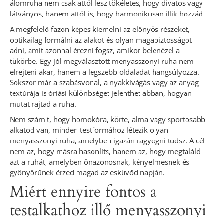
álomruha nem csak attól lesz tökéletes, hogy divatos vagy
látványos, hanem attól is, hogy harmonikusan illik hozzád.
A megfelelő fazon képes kiemelni az előnyös részeket,
optikailag formálni az alakot és olyan magabiztosságot
adni, amit azonnal érezni fogsz, amikor belenézel a
tükörbe. Egy jól megválasztott menyasszonyi ruha nem
elrejteni akar, hanem a legszebb oldaladat hangsúlyozza.
Sokszor már a szabásvonal, a nyakkivágás vagy az anyag
textúrája is óriási különbséget jelenthet abban, hogyan
mutat rajtad a ruha.
Nem számít, hogy homokóra, körte, alma vagy sportosabb
alkatod van, minden testformához létezik olyan
menyasszonyi ruha, amelyben igazán ragyogni tudsz. A cél
nem az, hogy másra hasonlíts, hanem az, hogy megtaláld
azt a ruhát, amelyben önazonosnak, kényelmesnek és
gyönyörűnek érzed magad az esküvőd napján.
Miért ennyire fontos a
testalkathoz illő menyasszonyi