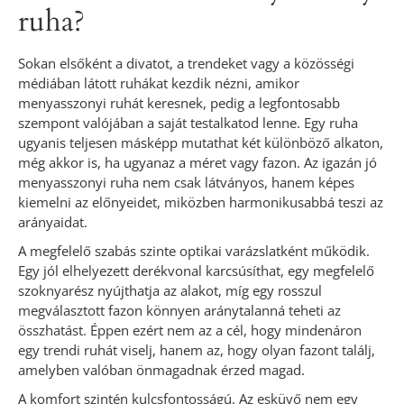
ruha?
Sokan elsőként a divatot, a trendeket vagy a közösségi
médiában látott ruhákat kezdik nézni, amikor
menyasszonyi ruhát keresnek, pedig a legfontosabb
szempont valójában a saját testalkatod lenne. Egy ruha
ugyanis teljesen másképp mutathat két különböző alkaton,
még akkor is, ha ugyanaz a méret vagy fazon. Az igazán jó
menyasszonyi ruha nem csak látványos, hanem képes
kiemelni az előnyeidet, miközben harmonikusabbá teszi az
arányaidat.
A megfelelő szabás szinte optikai varázslatként működik.
Egy jól elhelyezett derékvonal karcsúsíthat, egy megfelelő
szoknyarész nyújthatja az alakot, míg egy rosszul
megválasztott fazon könnyen aránytalanná teheti az
összhatást. Éppen ezért nem az a cél, hogy mindenáron
egy trendi ruhát viselj, hanem az, hogy olyan fazont találj,
amelyben valóban önmagadnak érzed magad.
A komfort szintén kulcsfontosságú. Az esküvő nem egy