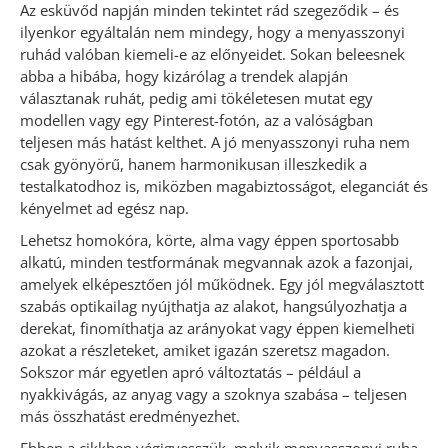
Az esküvőd napján minden tekintet rád szegeződik – és
ilyenkor egyáltalán nem mindegy, hogy a menyasszonyi
ruhád valóban kiemeli-e az előnyeidet. Sokan beleesnek
abba a hibába, hogy kizárólag a trendek alapján
választanak ruhát, pedig ami tökéletesen mutat egy
modellen vagy egy Pinterest-fotón, az a valóságban
teljesen más hatást kelthet. A jó menyasszonyi ruha nem
csak gyönyörű, hanem harmonikusan illeszkedik a
testalkatodhoz is, miközben magabiztosságot, eleganciát és
kényelmet ad egész nap.
Lehetsz homokóra, körte, alma vagy éppen sportosabb
alkatú, minden testformának megvannak azok a fazonjai,
amelyek elképesztően jól működnek. Egy jól megválasztott
szabás optikailag nyújthatja az alakot, hangsúlyozhatja a
derekat, finomíthatja az arányokat vagy éppen kiemelheti
azokat a részleteket, amiket igazán szeretsz magadon.
Sokszor már egyetlen apró változtatás – például a
nyakkivágás, az anyag vagy a szoknya szabása – teljesen
más összhatást eredményezhet.