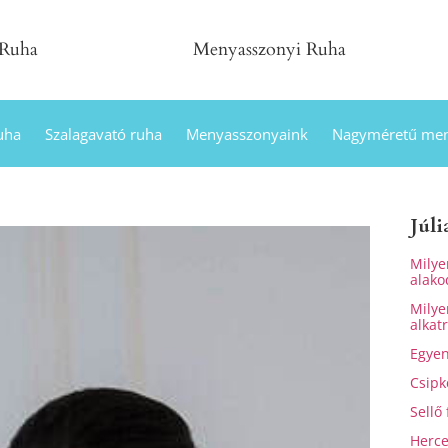
 Ruha
Menyasszonyi Ruha
uha
Szalagavató ruha
Menyasszonyaink
Nagyméretű men
Júli
Milye
alako
Milye
alkat
Egyen
Csipk
Sellő
Herce