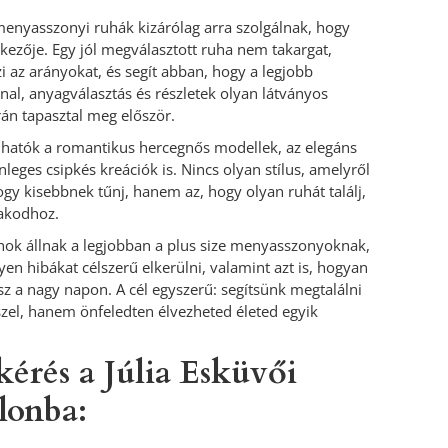
enyasszonyi ruhák kizárólag arra szolgálnak, hogy
nkezője. Egy jól megválasztott ruha nem takargat,
az arányokat, és segít abban, hogy a legjobb
l, anyagválasztás és részletek olyan látványos
án tapasztal meg először.
hatók a romantikus hercegnős modellek, az elegáns
eges csipkés kreációk is. Nincs olyan stílus, amelyről
gy kisebbnek tűnj, hanem az, hogy olyan ruhát találj,
lakodhoz.
ok állnak a legjobban a plus size menyasszonyoknak,
en hibákat célszerű elkerülni, valamint azt is, hogyan
z a nagy napon. A cél egyszerű: segítsünk megtalálni
el, hanem önfeledten élvezheted életed egyik
kérés a Júlia Esküvői
lonba: