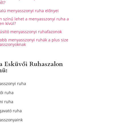
tt?
alú menyasszonyi ruha előnyei
n színű lehet a menyasszonyi ruha a
en kívül?
úsító menyasszonyi ruhafazonok
jobb menyasszonyi ruhák a plus size
asszonyoknak
ia Esküvői Ruhaszalon
nü:
asszonyi ruha
ői ruha
mi ruha
gavató ruha
asszonyaink