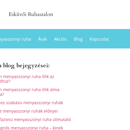
Esküvői Ruhaszalon
yasszonyi ruha
Árak
Akciós
Blog
Kapcsolat
a blog bejegyzései:
n menyasszonyi ruha illik az
dhoz?
n menyasszonyi ruha illik alma
ra?
es szabású menyasszonyi ruhák
e menyasszonyi ruhák előnyei
 fazonú menyasszonyi ruha útmutató
gnős menyasszonyi ruha – kinek