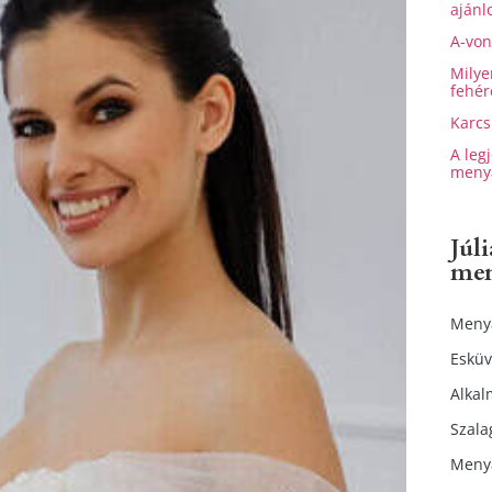
ajánlo
A-von
Milye
fehér
Karcs
A leg
meny
Júl
me
Meny
Esküv
Alkal
Szala
Meny