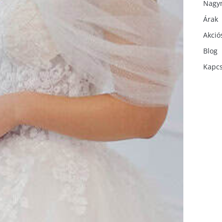
Nagy
Árak
Akció
Blog
Kapcs