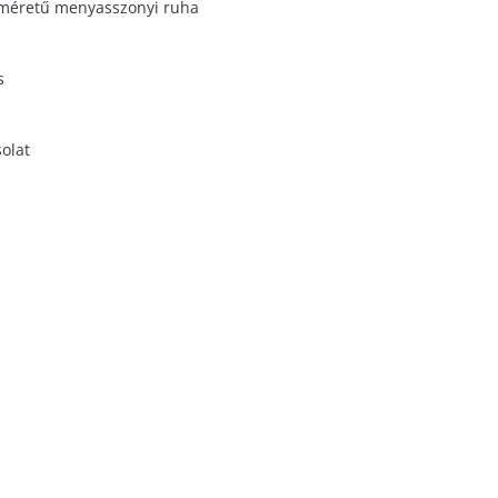
méretű menyasszonyi ruha
s
olat