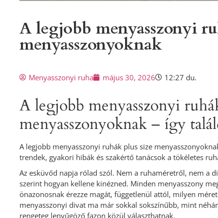
A legjobb menyasszonyi ruh
menyasszonyoknak
Menyasszonyi ruha
május 30, 2026
12:27 du.
A legjobb menyasszonyi ruhák 
menyasszonyoknak – így talál
A legjobb menyasszonyi ruhák plus size menyasszonyoknak: f
trendek, gyakori hibák és szakértő tanácsok a tökéletes ru
Az esküvőd napja rólad szól. Nem a ruhaméretről, nem a d
szerint hogyan kellene kinézned. Minden menyasszony me
önazonosnak érezze magát, függetlenül attól, milyen méret
menyasszonyi divat ma már sokkal sokszínűbb, mint néhány 
rengeteg lenyűgöző fazon közül választhatnak.