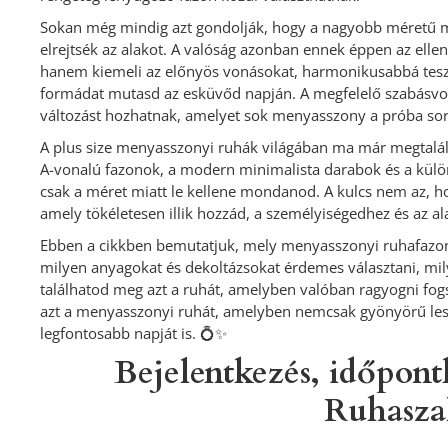
Sokan még mindig azt gondolják, hogy a nagyobb méretű m
elrejtsék az alakot. A valóság azonban ennek éppen az elle
hanem kiemeli az előnyös vonásokat, harmonikusabbá teszi 
formádat mutasd az esküvőd napján. A megfelelő szabásvona
változást hozhatnak, amelyet sok menyasszony a próba sor
A plus size menyasszonyi ruhák világában ma már megtalál
A-vonalú fazonok, a modern minimalista darabok és a különl
csak a méret miatt le kellene mondanod. A kulcs nem az, ho
amely tökéletesen illik hozzád, a személyiségedhez és az a
Ebben a cikkben bemutatjuk, mely menyasszonyi ruhafazon
milyen anyagokat és dekoltázsokat érdemes választani, mily
találhatod meg azt a ruhát, amelyben valóban ragyogni fogs
azt a menyasszonyi ruhát, amelyben nemcsak gyönyörű lesz
legfontosabb napját is. 💍✨
Bejelentkezés, időpont
Ruhasza