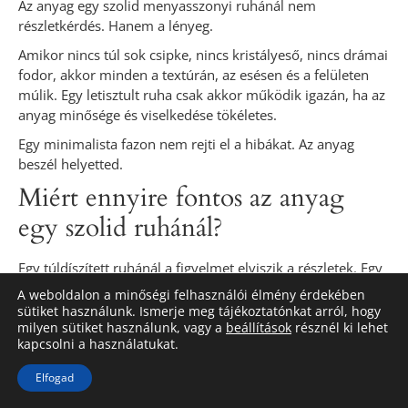
Az anyag egy szolid menyasszonyi ruhánál nem
részletkérdés. Hanem a lényeg.
Amikor nincs túl sok csipke, nincs kristályeső, nincs drámai
fodor, akkor minden a textúrán, az esésen és a felületen
múlik. Egy letisztult ruha csak akkor működik igazán, ha az
anyag minősége és viselkedése tökéletes.
Egy minimalista fazon nem rejti el a hibákat. Az anyag
beszél helyetted.
Miért ennyire fontos az anyag
egy szolid ruhánál?
Egy túldíszített ruhánál a figyelmet elviszik a részletek. Egy
szolid darabnál viszont az első benyomás az anyag
A weboldalon a minőségi felhasználói élmény érdekében
tapintásából, fényéből, tartásából fakad.
sütiket használunk. Ismerje meg tájékoztatónkat arról, hogy
milyen sütiket használunk, vagy a
beállítások
résznél ki lehet
Ha az anyag túl vékony, gyűrődik vagy nem esik szépen, az
kapcsolni a használatukat.
azonnal megtöri az elegáns összhatást. Ha viszont
strukturált, tartása van és szépen követi a test vonalát,
Elfogad
akkor a legegyszerűbb szabás is kifinomultnak hat.