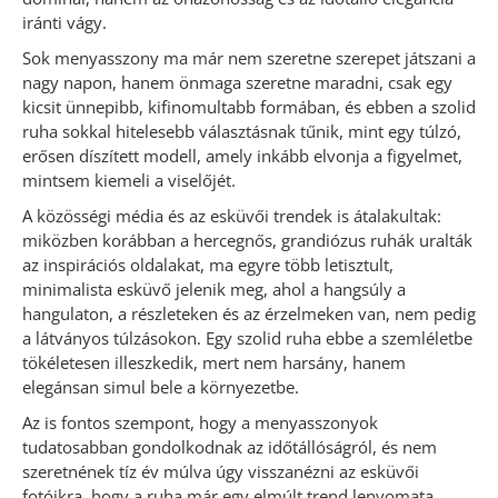
iránti vágy.
Sok menyasszony ma már nem szeretne szerepet játszani a
nagy napon, hanem önmaga szeretne maradni, csak egy
kicsit ünnepibb, kifinomultabb formában, és ebben a szolid
ruha sokkal hitelesebb választásnak tűnik, mint egy túlzó,
erősen díszített modell, amely inkább elvonja a figyelmet,
mintsem kiemeli a viselőjét.
A közösségi média és az esküvői trendek is átalakultak:
miközben korábban a hercegnős, grandiózus ruhák uralták
az inspirációs oldalakat, ma egyre több letisztult,
minimalista esküvő jelenik meg, ahol a hangsúly a
hangulaton, a részleteken és az érzelmeken van, nem pedig
a látványos túlzásokon. Egy szolid ruha ebbe a szemléletbe
tökéletesen illeszkedik, mert nem harsány, hanem
elegánsan simul bele a környezetbe.
Az is fontos szempont, hogy a menyasszonyok
tudatosabban gondolkodnak az időtállóságról, és nem
szeretnének tíz év múlva úgy visszanézni az esküvői
fotóikra, hogy a ruha már egy elmúlt trend lenyomata