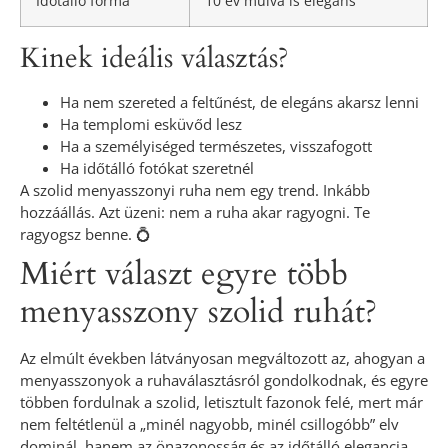
Időtálló forma
10 év múlva is elegáns
Kinek ideális választás?
Ha nem szereted a feltűnést, de elegáns akarsz lenni
Ha templomi esküvőd lesz
Ha a személyiséged természetes, visszafogott
Ha időtálló fotókat szeretnél
A szolid menyasszonyi ruha nem egy trend. Inkább
hozzáállás. Azt üzeni: nem a ruha akar ragyogni. Te
ragyogsz benne. 💍
Miért választ egyre több
menyasszony szolid ruhát?
Az elmúlt években látványosan megváltozott az, ahogyan a
menyasszonyok a ruhaválasztásról gondolkodnak, és egyre
többen fordulnak a szolid, letisztult fazonok felé, mert már
nem feltétlenül a „minél nagyobb, minél csillogóbb” elv
dominál, hanem az önazonosság és az időtálló elegancia