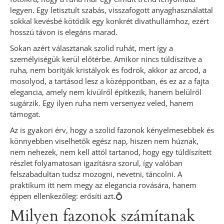
legyen. Egy letisztult szabás, visszafogott anyaghasználattal
sokkal kevésbé kötődik egy konkrét divathullámhoz, ezért
hosszú távon is elegáns marad.
Sokan azért választanak szolid ruhát, mert így a
személyiségük kerül előtérbe. Amikor nincs túldíszítve a
ruha, nem borítják kristályok és fodrok, akkor az arcod, a
mosolyod, a tartásod lesz a középpontban, és ez az a fajta
elegancia, amely nem kívülről építkezik, hanem belülről
sugárzik. Egy ilyen ruha nem versenyez veled, hanem
támogat.
Az is gyakori érv, hogy a szolid fazonok kényelmesebbek és
könnyebben viselhetők egész nap, hiszen nem húznak,
nem nehezek, nem kell attól tartanod, hogy egy túldíszített
részlet folyamatosan igazításra szorul, így valóban
felszabadultan tudsz mozogni, nevetni, táncolni. A
praktikum itt nem megy az elegancia rovására, hanem
éppen ellenkezőleg: erősíti azt.💍
Milyen fazonok számítanak