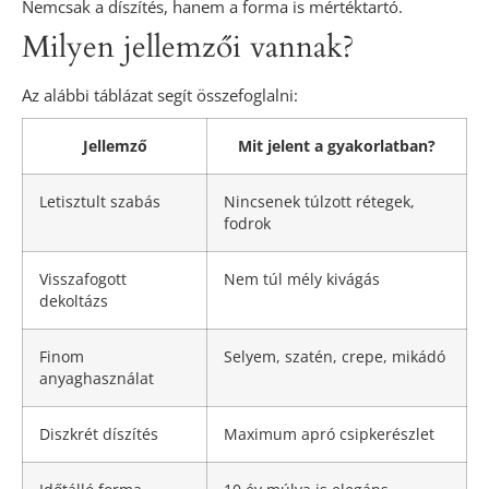
Nemcsak a díszítés, hanem a forma is mértéktartó.
Milyen jellemzői vannak?
Az alábbi táblázat segít összefoglalni:
Jellemző
Mit jelent a gyakorlatban?
Letisztult szabás
Nincsenek túlzott rétegek,
fodrok
Visszafogott
Nem túl mély kivágás
dekoltázs
Finom
Selyem, szatén, crepe, mikádó
anyaghasználat
Diszkrét díszítés
Maximum apró csipkerészlet