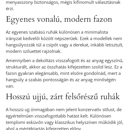
menyasszony biztonságos, mégis kifinomult választásnak
érzi.
Egyenes vonalú, modern fazon
Az egyenes szabású ruhák különösen a minimalista
irányzat kedvelői között népszerűek. Ezek a modellek nem
hangsúlyozzák túl a csípőt vagy a derekat, inkább letisztult,
modern sziluettet rajzolnak.
Amennyiben a dekoltázs visszafogott és az anyag egyszínű,
strukturált, akkor az összhatás kifejezetten szolid lesz. Ez a
fazon gyakran elegánsabb, mint elsőre gondolnád, mert a
hangsúly a szabás pontosságán és az anyag minőségén
van.
Hosszú ujjú, zárt felsőrészű ruhák
A hosszú ujj önmagában nem jelent konzervatív stílust, de
egyértelműen visszafogottabb hatást kelt. Különösen
templomi esküvőn vagy klasszikus helyszínen működik jól,
ahol a mértéktartás kifejezetten előny.