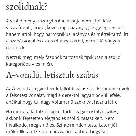
szolidnak?
A szolid menyasszonyi ruha fazonja nem attól lesz
visszafogott, hogy „kevés rajta az anyag” vagy éppen sok,
hanem attól, hogy harmonikus, arányos és mértéktartó. Itt
a szabásvonal és az összhatás számít, nem a látványos
részletek.
Nézzük meg, mely fazonok tartoznak tipikusan a szolid
kategóriába – és miért.
A-vonalú, letisztult szabás
Az A-vonal az egyik legidőtállóbb választás. Finoman követi
a felsőtest vonalát, majd a deréktól lágyan bővül lefelé,
anélkül hogy túl nagy volumenű szoknyát hozna létre.
Ha nincs rajta túlzó csipke, fodor vagy kristálydíszítés,
akkor kifejezetten elegáns és szolid hatást kelt. Nem
hivalkodó, mégis nőies. Szinte minden testalkaton jól
működik, ami szintén hozzájárul ahhoz, hogy sok