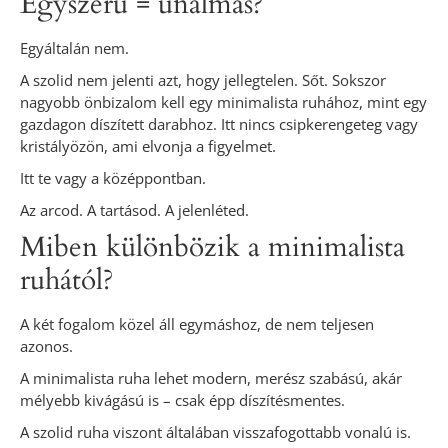
Egyszerű = unalmas?
Egyáltalán nem.
A szolid nem jelenti azt, hogy jellegtelen. Sőt. Sokszor
nagyobb önbizalom kell egy minimalista ruhához, mint egy
gazdagon díszített darabhoz. Itt nincs csipkerengeteg vagy
kristályözön, ami elvonja a figyelmet.
Itt te vagy a középpontban.
Az arcod. A tartásod. A jelenléted.
Miben különbözik a minimalista
ruhától?
A két fogalom közel áll egymáshoz, de nem teljesen
azonos.
A minimalista ruha lehet modern, merész szabású, akár
mélyebb kivágású is – csak épp díszítésmentes.
A szolid ruha viszont általában visszafogottabb vonalú is.