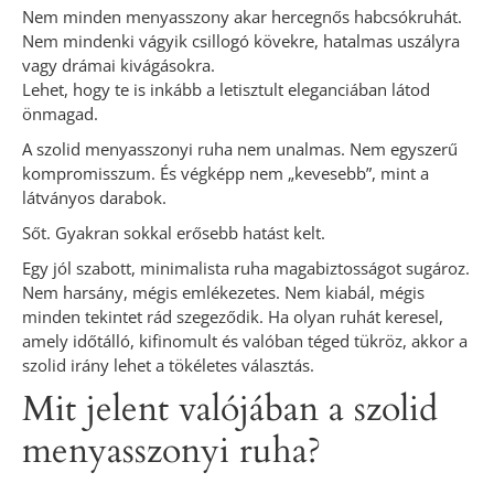
Nem minden menyasszony akar hercegnős habcsókruhát.
Nem mindenki vágyik csillogó kövekre, hatalmas uszályra
vagy drámai kivágásokra.
Lehet, hogy te is inkább a letisztult eleganciában látod
önmagad.
A szolid menyasszonyi ruha nem unalmas. Nem egyszerű
kompromisszum. És végképp nem „kevesebb”, mint a
látványos darabok.
Sőt. Gyakran sokkal erősebb hatást kelt.
Egy jól szabott, minimalista ruha magabiztosságot sugároz.
Nem harsány, mégis emlékezetes. Nem kiabál, mégis
minden tekintet rád szegeződik. Ha olyan ruhát keresel,
amely időtálló, kifinomult és valóban téged tükröz, akkor a
szolid irány lehet a tökéletes választás.
Mit jelent valójában a szolid
menyasszonyi ruha?