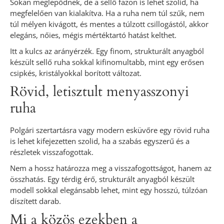
Sokan meglepődnek, de a sellő fazon is lehet szolid, ha
megfelelően van kialakítva. Ha a ruha nem túl szűk, nem
túl mélyen kivágott, és mentes a túlzott csillogástól, akkor
elegáns, nőies, mégis mértéktartó hatást kelthet.
Itt a kulcs az arányérzék. Egy finom, strukturált anyagból
készült sellő ruha sokkal kifinomultabb, mint egy erősen
csipkés, kristályokkal borított változat.
Rövid, letisztult menyasszonyi
ruha
Polgári szertartásra vagy modern esküvőre egy rövid ruha
is lehet kifejezetten szolid, ha a szabás egyszerű és a
részletek visszafogottak.
Nem a hossz határozza meg a visszafogottságot, hanem az
összhatás. Egy térdig érő, strukturált anyagból készült
modell sokkal elegánsabb lehet, mint egy hosszú, túlzóan
díszített darab.
Mi a közös ezekben a