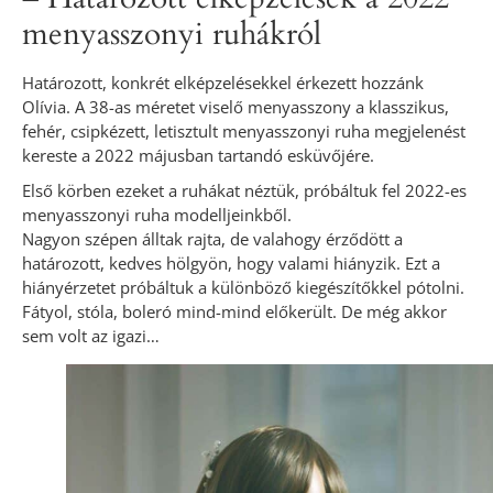
menyasszonyi ruhákról
Határozott, konkrét elképzelésekkel érkezett hozzánk
Olívia. A 38-as méretet viselő menyasszony a klasszikus,
fehér, csipkézett, letisztult menyasszonyi ruha megjelenést
kereste a 2022 májusban tartandó esküvőjére.
Első körben ezeket a ruhákat néztük, próbáltuk fel 2022-es
menyasszonyi ruha modelljeinkből.
Nagyon szépen álltak rajta, de valahogy érződött a
határozott, kedves hölgyön, hogy valami hiányzik. Ezt a
hiányérzetet próbáltuk a különböző kiegészítőkkel pótolni.
Fátyol, stóla, boleró mind-mind előkerült. De még akkor
sem volt az igazi…