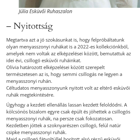
Júlia Esküvői Ruhaszalon
– Nyitottság
Megtartva azt a jó szokásunkat is, hogy felpróbáltatunk
olyan menyasszonyi ruhákat is a 2022-es kollekciónkból,
amelyek nem voltak az elképzelései között, bemutattuk az
idei évi, csillogó esküvői ruháinkat.
Olívia határozott elképzelései között szerepelt
természetesen az is, hogy semmi csillogás ne legyen a
menyasszonyi ruhán.
Céltudatos menyasszonyunk nyitott volt az eltérő esküvői
ruhák megtekintésére.
Úgyhogy a kezdeti ellenállás lassan kezdett feloldódni. A
kölcsönös bizalom egyre csak épült és jöhettek a csillogós
menyasszonyi ruhák, na persze csak fokozatosan.
Kezdetben jöttek a szoknyarészen csillogó, felül natúr
csipke menyasszonyi ruhák.
Majd a csillogó fátyoltüllel borított alsó részű esküvői