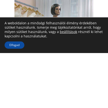
A weboldalon a minőségi felhasználói élmény érdekében
sütiket használunk. Ismerje meg tájékoztatónkat arról, hogy
milyen sütiket használunk, vagy a
beállítások
résznél ki lehet
kapcsolni a használatukat.
Elfogad