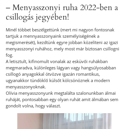
– Menyasszonyi ruha 2022-ben a
csillogás jegyében!
Minél többet beszélgettünk (mert mi nagyon fontosnak
tartjuk a mennyasszonyaink személyiségének a
megismerését), kezdtünk egyre jobban közelíteni az igazi
menyasszonyi ruhához, mely most már biztosan csillogni
fog.
A letisztult, kifinomult vonalak az esküvői ruhákban
megmaradva, különleges lágyan vagy hangsúlyosabban
csillogó anyagokkal ötvözve igazán romantikus,
ugyanakkor tündöklő külsőt kölcsönöznek a modern
menyasszonyoknak.
Olívia menyasszonyunk megtalálta szalonunkban álmai
ruháját, pontosabban egy olyan ruhát amit álmában sem
gondolt volna, hogy választ.