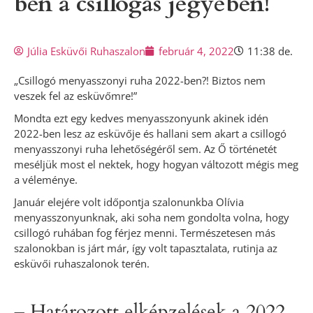
ben a csillogás jegyében!
Júlia Esküvői Ruhaszalon
február 4, 2022
11:38 de.
„Csillogó menyasszonyi ruha 2022-ben?! Biztos nem
veszek fel az esküvőmre!”
Mondta ezt egy kedves menyasszonyunk akinek idén
2022-ben lesz az esküvője és hallani sem akart a csillogó
menyasszonyi ruha lehetőségéről sem. Az Ő történetét
meséljük most el nektek, hogy hogyan változott mégis meg
a véleménye.
Január elejére volt időpontja szalonunkba Olívia
menyasszonyunknak, aki soha nem gondolta volna, hogy
csillogó ruhában fog férjez menni. Természetesen más
szalonokban is járt már, így volt tapasztalata, rutinja az
esküvői ruhaszalonok terén.
– Határozott elképzelések a 2022