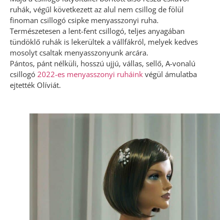
ruhák, végűl következett az alul nem csillog de fölül
finoman csillogó csipke menyasszonyi ruha.
Természetesen a lent-fent csillogó, teljes anyagában
tündöklő ruhák is lekerültek a vállfákról, melyek kedves
mosolyt csaltak menyasszonyunk arcára.
Pántos, pánt nélküli, hosszú ujjú, vállas, sellő, A-vonalú
csillogó
2022-es menyasszonyi ruháink
végül ámulatba
ejtették Olíviát.