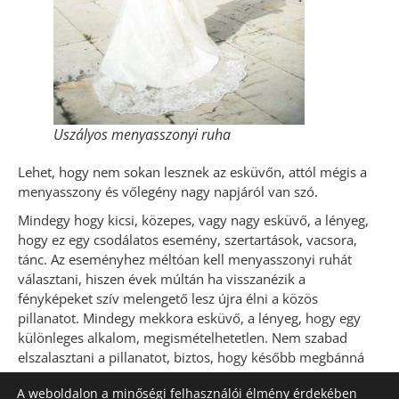
Uszályos menyasszonyi ruha
Lehet, hogy nem sokan lesznek az esküvőn, attól mégis a
menyasszony és vőlegény nagy napjáról van szó.
Mindegy hogy kicsi, közepes, vagy nagy esküvő, a lényeg,
hogy ez egy csodálatos esemény, szertartások, vacsora,
tánc. Az eseményhez méltóan kell menyasszonyi ruhát
választani, hiszen évek múltán ha visszanézik a
fényképeket szív melengető lesz újra élni a közös
pillanatot. Mindegy mekkora esküvő, a lényeg, hogy egy
különleges alkalom, megismételhetetlen. Nem szabad
elszalasztani a pillanatot, biztos, hogy később megbánná
ha nem viselne esküvőjén akár nagy szoknyás, vagy
A weboldalon a minőségi felhasználói élmény érdekében
uszályos, tüll vagy szatén menyasszonyi ruhát.