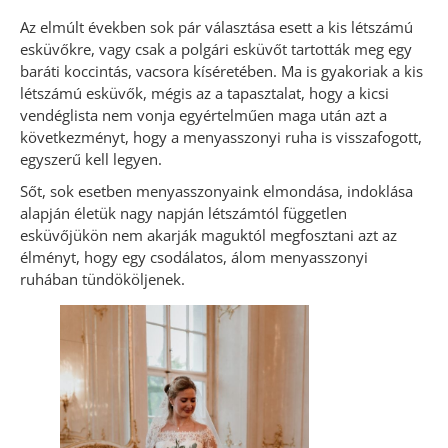
Az elmúlt években sok pár választása esett a kis létszámú
esküvőkre, vagy csak a polgári esküvőt tartották meg egy
baráti koccintás, vacsora kíséretében. Ma is gyakoriak a kis
létszámú esküvők, mégis az a tapasztalat, hogy a kicsi
vendéglista nem vonja egyértelműen maga után azt a
következményt, hogy a menyasszonyi ruha is visszafogott,
egyszerű kell legyen.
Sőt, sok esetben menyasszonyaink elmondása, indoklása
alapján életük nagy napján létszámtól független
esküvőjükön nem akarják maguktól megfosztani azt az
élményt, hogy egy csodálatos, álom menyasszonyi
ruhában tündököljenek.