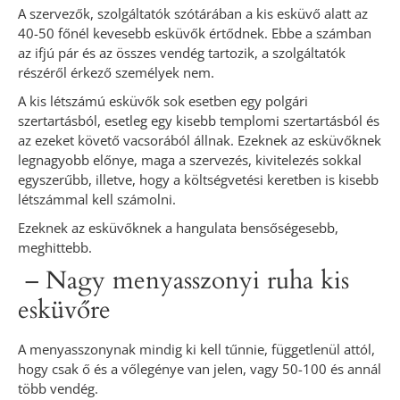
A szervezők, szolgáltatók szótárában a kis esküvő alatt az
40-50 főnél kevesebb esküvők értődnek. Ebbe a számban
az ifjú pár és az összes vendég tartozik, a szolgáltatók
részéről érkező személyek nem.
A kis létszámú esküvők sok esetben egy polgári
szertartásból, esetleg egy kisebb templomi szertartásból és
az ezeket követő vacsorából állnak. Ezeknek az esküvőknek
legnagyobb előnye, maga a szervezés, kivitelezés sokkal
egyszerűbb, illetve, hogy a költségvetési keretben is kisebb
létszámmal kell számolni.
Ezeknek az esküvőknek a hangulata bensőségesebb,
meghittebb.
– Nagy menyasszonyi ruha kis
esküvőre
A menyasszonynak mindig ki kell tűnnie, függetlenül attól,
hogy csak ő és a vőlegénye van jelen, vagy 50-100 és annál
több vendég.