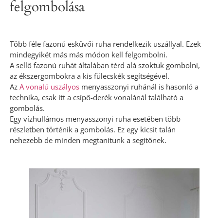
felgombolása
Több féle fazonú esküvői ruha rendelkezik uszállyal. Ezek
mindegyikét más más módon kell felgombolni.
A sellő fazonú ruhát általában térd alá szoktuk gombolni,
az ékszergombokra a kis fülecskék segítségével.
Az
A vonalú uszályos
menyasszonyi ruhánál is hasonló a
technika, csak itt a csípő-derék vonalánál található a
gombolás.
Egy vízhullámos menyasszonyi ruha esetében több
részletben történik a gombolás. Ez egy kicsit talán
nehezebb de minden megtanítunk a segítőnek.