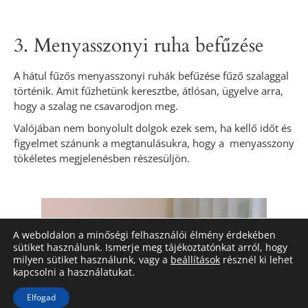
3. Menyasszonyi ruha befűzése
A hátul fűzős menyasszonyi ruhák befűzése fűző szalaggal
történik. Amit fűzhetünk keresztbe, átlósan, ügyelve arra,
hogy a szalag ne csavarodjon meg.
Valójában nem bonyolult dolgok ezek sem, ha kellő időt és
figyelmet szánunk a megtanulásukra, hogy a menyasszony
tökéletes megjelenésben részesüljön.
A weboldalon a minőségi felhasználói élmény érdekében
sütiket használunk. Ismerje meg tájékoztatónkat arról, hogy
milyen sütiket használunk, vagy a
beállítások
résznél ki lehet
kapcsolni a használatukat.
Elfogad