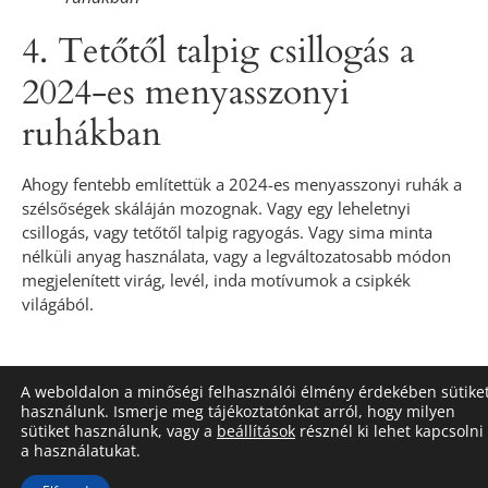
4. Tetőtől talpig csillogás a
2024-es menyasszonyi
ruhákban
Ahogy fentebb említettük a 2024-es menyasszonyi ruhák a
szélsőségek skáláján mozognak. Vagy egy leheletnyi
csillogás, vagy tetőtől talpig ragyogás. Vagy sima minta
nélküli anyag használata, vagy a legváltozatosabb módon
megjelenített virág, levél, inda motívumok a csipkék
világából.
A weboldalon a minőségi felhasználói élmény érdekében sütike
használunk. Ismerje meg tájékoztatónkat arról, hogy milyen
sütiket használunk, vagy a
beállítások
résznél ki lehet kapcsolni
a használatukat.