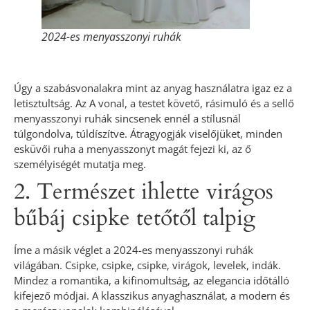
2024-es menyasszonyi ruhák
Úgy a szabásvonalakra mint az anyag használatra igaz ez a
letisztultság. Az A vonal, a testet követő, rásimuló és a sellő
menyasszonyi ruhák sincsenek ennél a stílusnál
túlgondolva, túldíszítve. Átragyogják viselőjüket, minden
esküvői ruha a menyasszonyt magát fejezi ki, az ő
személyiségét mutatja meg.
2. Természet ihlette virágos
bűbáj csipke tetőtől talpig
Íme a másik véglet a 2024-es menyasszonyi ruhák
világában. Csipke, csipke, csipke, virágok, levelek, indák.
Mindez a romantika, a kifinomultság, az elegancia időtálló
kifejező módjai. A klasszikus anyaghasználat, a modern és