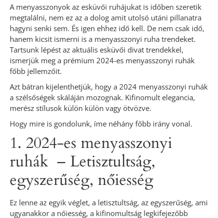
A menyasszonyok az esküvői ruhájukat is időben szeretik
megtalálni, nem ez az a dolog amit utolsó utáni pillanatra
hagyni senki sem. És igen ehhez idő kell. De nem csak idő,
hanem kicsit ismerni is a menyasszonyi ruha trendeket.
Tartsunk lépést az aktuális esküvői divat trendekkel,
ismerjük meg a prémium 2024-es menyasszonyi ruhák
főbb jellemzőit.
Azt bátran kijelenthetjük, hogy a 2024 menyasszonyi ruhák
a szélsőségek skáláján mozognak. Kifinomult elegancia,
merész stílusok külön külön vagy ötvözve.
Hogy mire is gondolunk, íme néhány főbb irány vonal.
1. 2024-es menyasszonyi
ruhák – Letisztultság,
egyszerűség, nőiesség
Ez lenne az egyik véglet, a letisztultság, az egyszerűség, ami
ugyanakkor a nőiesség, a kifinomultság legkifejezőbb