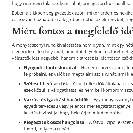
hogy már nem találsz olyan ruhát, ami igazán hozzád illik.
Ebben a cikkben végigvezetlek azon, mikor érdemes nekikez
és hogyan hozhatod ki a legtöbbet ebből az élményből, ho
Miért fontos a megfelelő idő
A menyasszonyi ruha kiválasztása nem olyan, mint egy hétk
érzelmekkel teli folyamat, ami időt, figyelmet és türelmet 
választék lesz nagyobb, hanem a stressz is jelentősen csök
Nyugodt döntéshozatal
– Ha nem sürget az idő, leh
felpróbálni, és valóban megtalálni azt a ruhát, ami ki
Szélesebb választék
– Az új kollekciók általában sz
ezek közül is válogathatsz, és nem kell kompromissz
Varrási és igazítási határidők
– Egy menyasszonyi ru
egyedi tervezésű vagy jelentős méretigazítást igényel.
kezdés biztosítja, hogy beleférjen minden próba.
Kiegészítők összehangolása
– A fátyol, cipő, ékszer
tudod, milyen a ruhád.