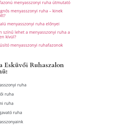
 fazonú menyasszonyi ruha útmutató
gnős menyasszonyi ruha – kinek
tt?
alú menyasszonyi ruha előnyei
n színű lehet a menyasszonyi ruha a
en kívül?
úsító menyasszonyi ruhafazonok
ia Esküvői Ruhaszalon
nü:
asszonyi ruha
ői ruha
mi ruha
gavató ruha
asszonyaink