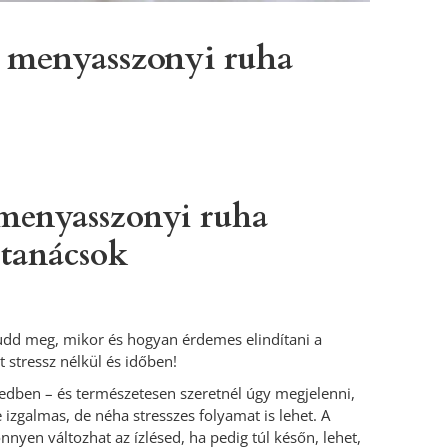
 menyasszonyi ruha
 menyasszonyi ruha
i tanácsok
udd meg, mikor és hogyan érdemes elindítani a
 stressz nélkül és időben!
tedben – és természetesen szeretnél úgy megjelenni,
izgalmas, de néha stresszes folyamat is lehet. A
nnyen változhat az ízlésed, ha pedig túl későn, lehet,