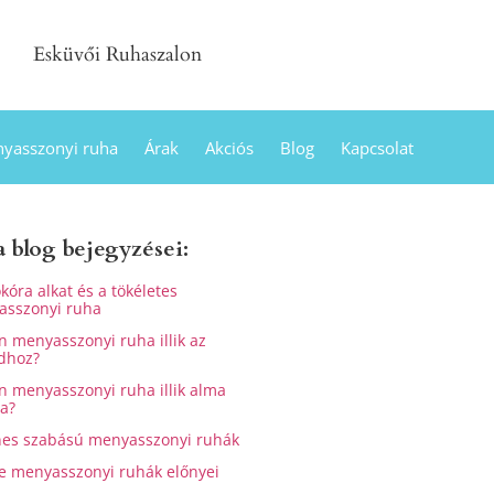
Esküvői Ruhaszalon
yasszonyi ruha
Árak
Akciós
Blog
Kapcsolat
a blog bejegyzései:
óra alkat és a tökéletes
asszonyi ruha
n menyasszonyi ruha illik az
dhoz?
n menyasszonyi ruha illik alma
ra?
es szabású menyasszonyi ruhák
e menyasszonyi ruhák előnyei