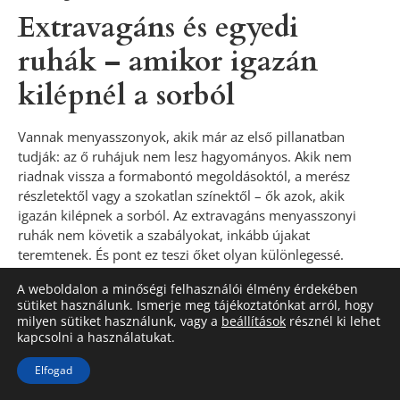
Extravagáns és egyedi
ruhák – amikor igazán
kilépnél a sorból
Vannak menyasszonyok, akik már az első pillanatban
tudják: az ő ruhájuk nem lesz hagyományos. Akik nem
riadnak vissza a formabontó megoldásoktól, a merész
részletektől vagy a szokatlan színektől – ők azok, akik
igazán kilépnek a sorból. Az extravagáns menyasszonyi
ruhák nem követik a szabályokat, inkább újakat
teremtenek. És pont ez teszi őket olyan különlegessé.
A szín is lehet esküvői
A weboldalon a minőségi felhasználói élmény érdekében
sütiket használunk. Ismerje meg tájékoztatónkat arról, hogy
milyen sütiket használunk, vagy a
beállítások
résznél ki lehet
Nem minden menyasszony álmodik hófehér ruháról. Egyre
kapcsolni a használatukat.
többen választanak lágy púderrózsaszínt, pezsgőszínt,
halvány barackot vagy akár mélyebb árnyalatokat, mint
Elfogad
például szürkéskék, szénszürke vagy fekete. Ezek a színek