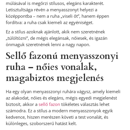
múlásával is megőrzi stílusos, elegáns karakterét.
Letisztultsága révén a menyasszonyt helyezi a
középpontba – nem a ruha „viseli őt”, hanem éppen
fordítva: a ruha csak kiemeli az egyéniséget.
Ez a stílus azoknak ajánlott, akik nem szeretnének
„túlöltözni”, de mégis elegánsak, nőiesek, és igazán
önmaguk szeretnének lenni a nagy napon.
Sellő fazonú menyasszonyi
ruha – nőies vonalak,
magabiztos megjelenés
Ha egy olyan menyasszonyi ruhára vágysz, amely kiemeli
az alakodat, nőies és elegáns, mégis egyedi megjelenést
biztosít, akkor a
sellő fazon
tökéletes választás lehet
számodra. Ez a stílus a modern menyasszonyok egyik
kedvence, hiszen merészen követi a test vonalát, és
különleges, szoborszerű hatást kelt.