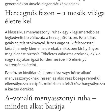
generációkon átívelő eleganciát képviselnek.
Hercegnős fazon – a mesék világa
életre kel
A klasszikus menyasszonyi ruhák egyik legismertebb és
legkedveltebb változata a hercegnős fazon. Ez a stílus
gyakran telt szoknyával, fűzős vagy szűk felsőrésszel
készül, amely kiemeli a derekat, miközben királylányos
megjelenést biztosít. Tökéletes választás azoknak, akik a
nagy napjukon igazi tündérmesébe illő élményt
szeretnének átélni.
Ez a fazon kiválóan áll homokóra vagy körte alkatú
menyasszonyoknak, hiszen az alsó rész bősége remekül
ellensúlyozza a csípőt, miközben a felső rész hangsúlyozza
a karcsú derekat.
A-vonalú menyasszonyi ruha –
minden alkat barátja