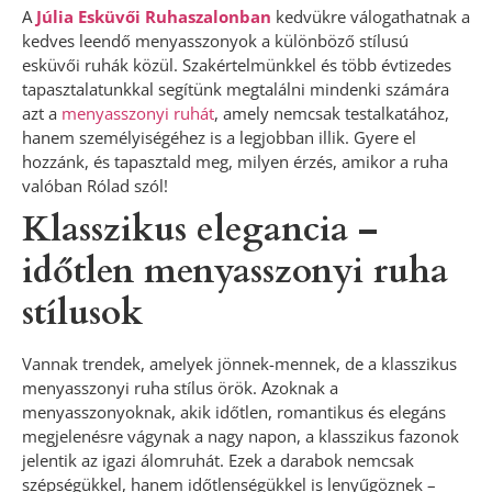
A
Júlia Esküvői Ruhaszalonban
kedvükre válogathatnak a
kedves leendő menyasszonyok a különböző stílusú
esküvői ruhák közül. Szakértelmünkkel és több évtizedes
tapasztalatunkkal segítünk megtalálni mindenki számára
azt a
menyasszonyi ruhát
, amely nemcsak testalkatához,
hanem személyiségéhez is a legjobban illik. Gyere el
hozzánk, és tapasztald meg, milyen érzés, amikor a ruha
valóban Rólad szól!
Klasszikus elegancia –
időtlen menyasszonyi ruha
stílusok
Vannak trendek, amelyek jönnek-mennek, de a klasszikus
menyasszonyi ruha stílus örök. Azoknak a
menyasszonyoknak, akik időtlen, romantikus és elegáns
megjelenésre vágynak a nagy napon, a klasszikus fazonok
jelentik az igazi álomruhát. Ezek a darabok nemcsak
szépségükkel, hanem időtlenségükkel is lenyűgöznek –