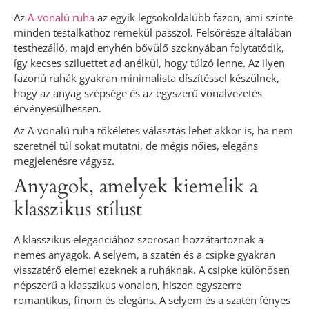
Az
A-vonalú ruha
az egyik legsokoldalúbb fazon, ami szinte
minden testalkathoz remekül passzol. Felsőrésze általában
testhezálló, majd enyhén bővülő szoknyában folytatódik,
így kecses sziluettet ad anélkül, hogy túlzó lenne. Az ilyen
fazonú ruhák gyakran minimalista díszítéssel készülnek,
hogy az anyag szépsége és az egyszerű vonalvezetés
érvényesülhessen.
Az A-vonalú ruha tökéletes választás lehet akkor is, ha nem
szeretnél túl sokat mutatni, de mégis nőies, elegáns
megjelenésre vágysz.
Anyagok, amelyek kiemelik a
klasszikus stílust
A klasszikus eleganciához szorosan hozzátartoznak a
nemes anyagok. A selyem, a szatén és a csipke gyakran
visszatérő elemei ezeknek a ruháknak. A csipke különösen
népszerű a klasszikus vonalon, hiszen egyszerre
romantikus, finom és elegáns. A selyem és a szatén fényes