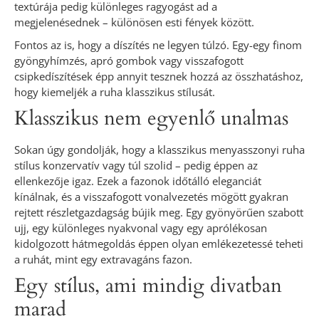
textúrája pedig különleges ragyogást ad a
megjelenésednek – különösen esti fények között.
Fontos az is, hogy a díszítés ne legyen túlzó. Egy-egy finom
gyöngyhímzés, apró gombok vagy visszafogott
csipkedíszítések épp annyit tesznek hozzá az összhatáshoz,
hogy kiemeljék a ruha klasszikus stílusát.
Klasszikus nem egyenlő unalmas
Sokan úgy gondolják, hogy a klasszikus menyasszonyi ruha
stílus konzervatív vagy túl szolid – pedig éppen az
ellenkezője igaz. Ezek a fazonok időtálló eleganciát
kínálnak, és a visszafogott vonalvezetés mögött gyakran
rejtett részletgazdagság bújik meg. Egy gyönyörűen szabott
ujj, egy különleges nyakvonal vagy egy aprólékosan
kidolgozott hátmegoldás éppen olyan emlékezetessé teheti
a ruhát, mint egy extravagáns fazon.
Egy stílus, ami mindig divatban
marad