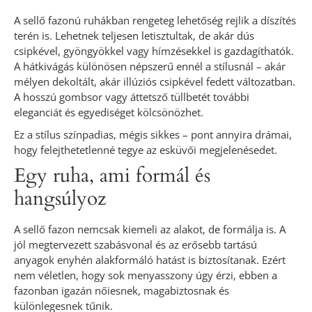
A sellő fazonú ruhákban rengeteg lehetőség rejlik a díszítés
terén is. Lehetnek teljesen letisztultak, de akár dús
csipkével, gyöngyökkel vagy hímzésekkel is gazdagíthatók.
A hátkivágás különösen népszerű ennél a stílusnál – akár
mélyen dekoltált, akár illúziós csipkével fedett változatban.
A hosszú gombsor vagy áttetsző tüllbetét további
eleganciát és egyediséget kölcsönözhet.
Ez a stílus színpadias, mégis sikkes – pont annyira drámai,
hogy felejthetetlenné tegye az esküvői megjelenésedet.
Egy ruha, ami formál és
hangsúlyoz
A sellő fazon nemcsak kiemeli az alakot, de formálja is. A
jól megtervezett szabásvonal és az erősebb tartású
anyagok enyhén alakformáló hatást is biztosítanak. Ezért
nem véletlen, hogy sok menyasszony úgy érzi, ebben a
fazonban igazán nőiesnek, magabiztosnak és
különlegesnek tűnik.