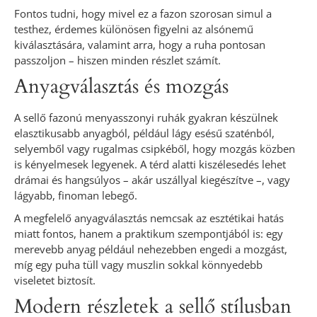
Fontos tudni, hogy mivel ez a fazon szorosan simul a
testhez, érdemes különösen figyelni az alsónemű
kiválasztására, valamint arra, hogy a ruha pontosan
passzoljon – hiszen minden részlet számít.
Anyagválasztás és mozgás
A sellő fazonú menyasszonyi ruhák gyakran készülnek
elasztikusabb anyagból, például lágy esésű szaténból,
selyemből vagy rugalmas csipkéből, hogy mozgás közben
is kényelmesek legyenek. A térd alatti kiszélesedés lehet
drámai és hangsúlyos – akár uszállyal kiegészítve –, vagy
lágyabb, finoman lebegő.
A megfelelő anyagválasztás nemcsak az esztétikai hatás
miatt fontos, hanem a praktikum szempontjából is: egy
merevebb anyag például nehezebben engedi a mozgást,
míg egy puha tüll vagy muszlin sokkal könnyedebb
viseletet biztosít.
Modern részletek a sellő stílusban