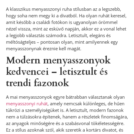
A klasszikus menyasszonyi ruha stílusban az a legszebb,
hogy soha nem megy ki a divatból. Ha olyan ruhát keresel,
amit később a családi fotókon is ugyanolyan örömmel
nézel vissza, mint az esküvő napján, akkor ez a vonal lehet
a legjobb választás számodra. Letisztult, elegáns és
méltóságteljes – pontosan olyan, mint amilyennek egy
menyasszonynak éreznie kell magát.
Modern menyasszonyok
kedvencei – letisztult és
trendi fazonok
A mai menyasszonyok egyre bátrabban választanak olyan
menyasszonyi ruhát
, amely nemcsak különleges, de hűen
tükrözi a személyiségüket is. A letisztult, modern fazonok
nem a túlzásokra építenek, hanem a részletek finomságára,
az anyagok minőségére és a szabásvonal tökéletességére.
Ez a stílus azoknak szól, akik szeretik a kortárs divatot, és