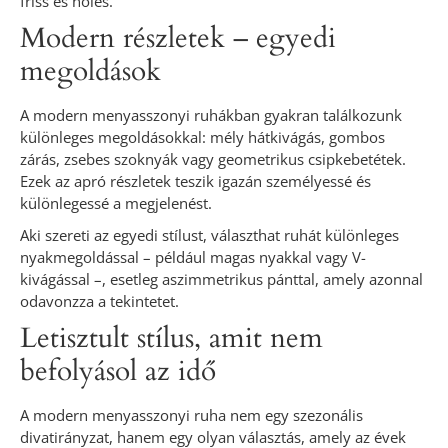
friss és nőies.
Modern részletek – egyedi
megoldások
A modern menyasszonyi ruhákban gyakran találkozunk
különleges megoldásokkal: mély hátkivágás, gombos
zárás, zsebes szoknyák vagy geometrikus csipkebetétek.
Ezek az apró részletek teszik igazán személyessé és
különlegessé a megjelenést.
Aki szereti az egyedi stílust, választhat ruhát különleges
nyakmegoldással – például magas nyakkal vagy V-
kivágással –, esetleg aszimmetrikus pánttal, amely azonnal
odavonzza a tekintetet.
Letisztult stílus, amit nem
befolyásol az idő
A modern menyasszonyi ruha nem egy szezonális
divatirányzat, hanem egy olyan választás, amely az évek