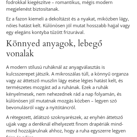
fodrokkal kiegészítve – romantikus, mégis modern
megjelenést biztosítanak.
Ez a fazon kiemeli a dekoltázst és a nyakat, miközben lágy,
nőies hatást kelt. Különösen jól mutat hosszabb hajjal vagy
egy elegáns kontyba tűzött frizurával.
Könnyed anyagok, lebegő
vonalak
A modern stílusú ruháknál az anyagválasztás is
kulcsszerepet játszik. A mikroszálas tüll, a könnyű organza
vagy az áttetsző muszlin lágy esése légies hatást kelt, és
természetes mozgást ad a ruhának. Ezek a ruhák
kényelmesek, nem nehezednek rád a nap folyamán, és
különösen jól mutatnak mozgás közben – legyen szó
bevonulásról vagy a nyitótáncról.
A rétegezett, átlátszó szoknyarészek, az enyhén áttetsző
ujjak vagy a deréknál elhelyezett finom drapériák mind-
mind hozzájárulnak ahhoz, hogy a ruha egyszerre legyen