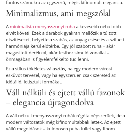
fontos számukra az egyszerű, mégis kifinomult elegancia.
Minimalizmus, ami megszólal
A
minimalista menyasszonyi ruha
a kevesebb néha több
elvét követi. Ezek a darabok gyakran mellőzik a túlzott
díszítéseket, helyette a szabás, az anyag esése és a sziluett
harmóniája kerül előtérbe. Egy jól szabott ruha – akár
magasított derékkal, akár testhez simuló vonallal –
önmagában is figyelemfelkeltő tud lenni.
Ez a stílus tökéletes választás, ha egy modern városi
esküvőt tervezel, vagy ha egyszerűen csak szereted az
időtálló, letisztult formákat.
Váll nélküli és ejtett vállú fazonok
– elegancia újragondolva
A váll nélküli menyasszonyi ruhák régóta népszerűek, de a
modern változatok még kifinomultabbak lettek. Az ejtett
vállú megoldások – különösen puha tüllel vagy finom