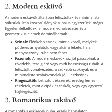
2.
Modern esküvő
A modern esküvők általában letisztultak és minimalista
stílusúak. Itt a koszorúslányok ruhái is egyszerűek, mégis
figyelemfelkeltőek, a modern vonalvezetés és a
geometrikus elemek dominálhatnak.
Színek:
Élénkebb színek, mint a korall, mélykék,
púderes árnyalatok, vagy akár a fekete, ha a
menyasszonyi ruha nem fehér.
Fazonok:
A modern esküvőkhöz jól passzolnak a
rövidebb, térdig érő vagy midi hosszúságú ruhák. A
letisztult vonalvezetés, a szűkebb szoknyák és a
minimalista szabásvonalak jól illeszkednek.
Kiegészítők:
Letisztult ékszerek, esetleg fémes
részletek, mint a cipők és táskák, vagy egy egyszerű
hajkiegészítő.
3.
Romantikus esküvő
A romantikus esküvőek puha, érzéki hangulatot