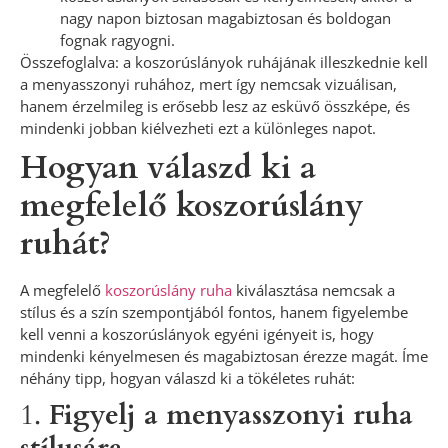
nagy napon biztosan magabiztosan és boldogan
fognak ragyogni.
Összefoglalva: a koszorúslányok ruhájának illeszkednie kell
a menyasszonyi ruhához, mert így nemcsak vizuálisan,
hanem érzelmileg is erősebb lesz az esküvő összképe, és
mindenki jobban kiélvezheti ezt a különleges napot.
Hogyan válaszd ki a
megfelelő koszorúslány
ruhát?
A megfelelő
koszorúslány ruha
kiválasztása nemcsak a
stílus és a szín szempontjából fontos, hanem figyelembe
kell venni a koszorúslányok egyéni igényeit is, hogy
mindenki kényelmesen és magabiztosan érezze magát. Íme
néhány tipp, hogyan válaszd ki a tökéletes ruhát:
1.
Figyelj a menyasszonyi ruha