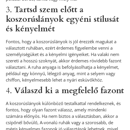
3.
Tartsd szem előtt a
koszorúslányok egyéni stílusát
és kényelmét
Fontos, hogy a koszorúslányok is jól érezzék magukat a
választott ruhában, ezért érdemes figyelembe venni a
személyiségüket és a kényelmi igényeiket. Ha valaki nem
szereti a hosszú szoknyát, akkor érdemes rövidebb fazont
választani. A ruha anyaga is befolyásolhatja a kényelmet,
például egy könnyű, lélegző anyag, mint a selyem vagy
chiffon, kényelmesebb lehet a nyári esküvőkhöz.
4.
Válaszd ki a megfelelő fazont
A koszorúslányok különböző testalkattal rendelkeznek, és
fontos, hogy olyan fazont válassz, amely mindenki
számára előnyös. Ha nem biztos a választásban, akkor a
csípőnél bővülő, A-vonalú ruhák vagy a szorosabb, de
mégis kényelmes fazonok jó választások lehetnek, mivel