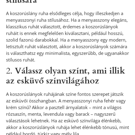
stílusára
A koszorúslány ruha elsődleges célja, hogy illeszkedjen a
menyasszonyi ruha stílusához. Ha a menyasszony elegáns,
klasszikus ruhát választott, érdemes a koszorúslányok
ruháit is ennek megfelelően kiválasztani, például hosszú,
szolid fazonú darabokkal. Ha a menyasszony egy modern,
letisztult ruhát választott, akkor a koszorúslányok számára
is választhatsz egy minimalista, egyszerűbb, de ugyanakkor
stílusos ruhát.
2.
Válassz olyan színt, ami illik
az esküvő színvilágához
A koszorúslányok ruhájának színe fontos szerepet játszik
az esküvői összhangban. A menyasszonyi ruha fehér vagy
krém színű? Akkor a pasztell árnyalatok – mint a világos
rózsaszín, menta, levendula vagy barack – nagyszerű
választások lehetnek. Ha az esküvő színvilága élénkebb,
akkor a koszorúslányok ruhája lehet élénkebb tónusú, mint
például bordó, türkiz vagy mély lila.