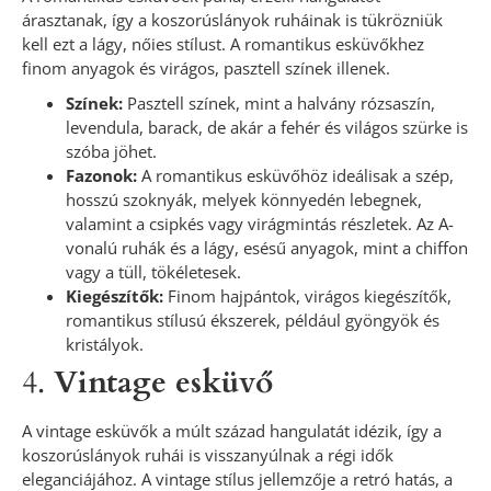
árasztanak, így a koszorúslányok ruháinak is tükrözniük
kell ezt a lágy, nőies stílust. A romantikus esküvőkhez
finom anyagok és virágos, pasztell színek illenek.
Színek:
Pasztell színek, mint a halvány rózsaszín,
levendula, barack, de akár a fehér és világos szürke is
szóba jöhet.
Fazonok:
A romantikus esküvőhöz ideálisak a szép,
hosszú szoknyák, melyek könnyedén lebegnek,
valamint a csipkés vagy virágmintás részletek. Az A-
vonalú ruhák és a lágy, esésű anyagok, mint a chiffon
vagy a tüll, tökéletesek.
Kiegészítők:
Finom hajpántok, virágos kiegészítők,
romantikus stílusú ékszerek, például gyöngyök és
kristályok.
4.
Vintage esküvő
A vintage esküvők a múlt század hangulatát idézik, így a
koszorúslányok ruhái is visszanyúlnak a régi idők
eleganciájához. A vintage stílus jellemzője a retró hatás, a