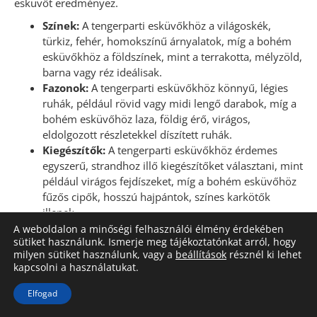
esküvőt eredményez.
Színek:
A tengerparti esküvőkhöz a világoskék,
türkiz, fehér, homokszínű árnyalatok, míg a bohém
esküvőkhöz a földszínek, mint a terrakotta, mélyzöld,
barna vagy réz ideálisak.
Fazonok:
A tengerparti esküvőkhöz könnyű, légies
ruhák, például rövid vagy midi lengő darabok, míg a
bohém esküvőhöz laza, földig érő, virágos,
eldolgozott részletekkel díszített ruhák.
Kiegészítők:
A tengerparti esküvőkhöz érdemes
egyszerű, strandhoz illő kiegészítőket választani, mint
például virágos fejdíszeket, míg a bohém esküvőhöz
fűzős cipők, hosszú hajpántok, színes karkötők
illenek.
Mindezek alapján könnyen megtalálhatod a
A weboldalon a minőségi felhasználói élmény érdekében
sütiket használunk. Ismerje meg tájékoztatónkat arról, hogy
koszorúslányok számára a legmegfelelőbb ruhát, amely
milyen sütiket használunk, vagy a
beállítások
résznél ki lehet
tökéletesen illeszkedik az esküvő stílusához. A
kapcsolni a használatukat.
legfontosabb, hogy a választott ruhák harmóniát
alkossanak a menyasszonyi ruha és az esküvői dekorációk
Elfogad
között, miközben a koszorúslányok is magabiztosan és