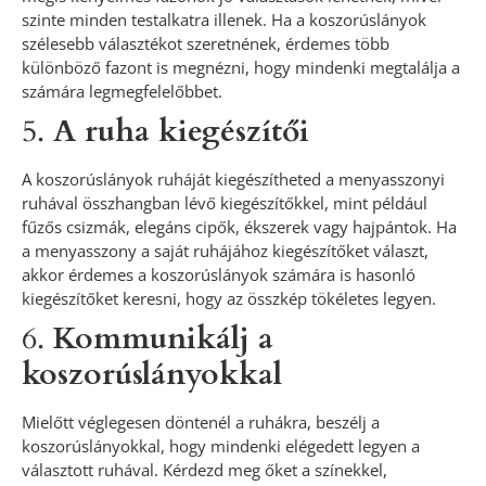
szinte minden testalkatra illenek. Ha a koszorúslányok
szélesebb választékot szeretnének, érdemes több
különböző fazont is megnézni, hogy mindenki megtalálja a
számára legmegfelelőbbet.
5.
A ruha kiegészítői
A koszorúslányok ruháját kiegészítheted a menyasszonyi
ruhával összhangban lévő kiegészítőkkel, mint például
fűzős csizmák, elegáns cipők, ékszerek vagy hajpántok. Ha
a menyasszony a saját ruhájához kiegészítőket választ,
akkor érdemes a koszorúslányok számára is hasonló
kiegészítőket keresni, hogy az összkép tökéletes legyen.
6.
Kommunikálj a
koszorúslányokkal
Mielőtt véglegesen döntenél a ruhákra, beszélj a
koszorúslányokkal, hogy mindenki elégedett legyen a
választott ruhával. Kérdezd meg őket a színekkel,