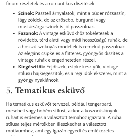
finom részletek és a romantikus díszítések.
Színek:
Pasztell árnyalatok, mint a púder rózsaszín,
lágy zöldek, de az erősebb, burgundi vagy
mustársárga színek is jól passzolnak.
Fazonok:
A vintage esküvőkhöz tökéletesek a
rövidebb, térd alatti vagy midi hosszúságú ruhák, de
a hosszú szoknyás modellek is remekül passzolnak.
Az elegáns csipke és a flitteres, gyöngyös díszítés a
vintage ruhák elengedhetetlen részei.
Kiegészítők:
Fejdíszek, csipke kesztyűk, vintage
stílusú hajkiegészítők, és a régi idők ékszerei, mint a
gyöngy nyakláncok.
5.
Tematikus esküvő
Ha tematikus esküvőt tervezel, például tengerparti,
mesebeli vagy bohém stílust, akkor a koszorúslányok
ruháit is érdemes a választott témához igazítani. A ruha
stílusa teljes mértékben illeszkedhet a választott
motívumhoz, ami egy igazán egyedi és emlékezetes