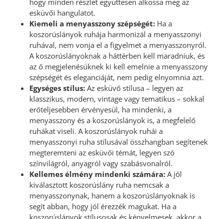
hogy minden részlet együttesen alkossa meg az
esküvői hangulatot.
Kiemeli a menyasszony szépségét:
Ha a
koszorúslányok ruhája harmonizál a menyasszonyi
ruhával, nem vonja el a figyelmet a menyasszonyról.
A koszorúslányoknak a háttérben kell maradniuk, és
az ő megjelenésüknek ki kell emelnie a menyasszony
szépségét és eleganciáját, nem pedig elnyomnia azt.
Egységes stílus:
Az esküvő stílusa – legyen az
klasszikus, modern, vintage vagy tematikus – sokkal
erőteljesebben érvényesül, ha mindenki, a
menyasszony és a koszorúslányok is, a megfelelő
ruhákat viseli. A koszorúslányok ruhái a
menyasszonyi ruha stílusával összhangban segítenek
megteremteni az esküvői témát, legyen szó
színvilágról, anyagról vagy szabásvonalról.
Kellemes élmény mindenki számára:
A jól
kiválasztott koszorúslány ruha nemcsak a
menyasszonynak, hanem a koszorúslányoknak is
segít abban, hogy jól érezzék magukat. Ha a
koszorúslányok stílusosak és kényelmesek, akkor a