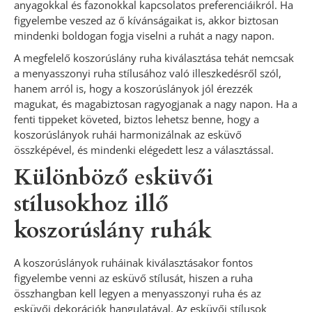
anyagokkal és fazonokkal kapcsolatos preferenciáikról. Ha
figyelembe veszed az ő kívánságaikat is, akkor biztosan
mindenki boldogan fogja viselni a ruhát a nagy napon.
A megfelelő koszorúslány ruha kiválasztása tehát nemcsak
a menyasszonyi ruha stílusához való illeszkedésről szól,
hanem arról is, hogy a koszorúslányok jól érezzék
magukat, és magabiztosan ragyogjanak a nagy napon. Ha a
fenti tippeket követed, biztos lehetsz benne, hogy a
koszorúslányok ruhái harmonizálnak az esküvő
összképével, és mindenki elégedett lesz a választással.
Különböző esküvői
stílusokhoz illő
koszorúslány ruhák
A koszorúslányok ruháinak kiválasztásakor fontos
figyelembe venni az esküvő stílusát, hiszen a ruha
összhangban kell legyen a menyasszonyi ruha és az
esküvői dekorációk hangulatával. Az esküvői stílusok