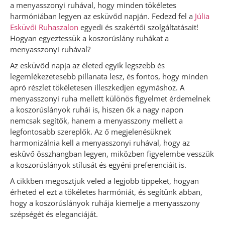
a menyasszonyi ruhával, hogy minden tökéletes
harmóniában legyen az esküvőd napján. Fedezd fel a
Júlia
Esküvői Ruhaszalon
egyedi és szakértői szolgáltatásait!
Hogyan egyeztessük a koszorúslány ruhákat a
menyasszonyi ruhával?
Az esküvőd napja az életed egyik legszebb és
legemlékezetesebb pillanata lesz, és fontos, hogy minden
apró részlet tökéletesen illeszkedjen egymáshoz. A
menyasszonyi ruha mellett különös figyelmet érdemelnek
a koszorúslányok ruhái is, hiszen ők a nagy napon
nemcsak segítők, hanem a menyasszony mellett a
legfontosabb szereplők. Az ő megjelenésüknek
harmonizálnia kell a menyasszonyi ruhával, hogy az
esküvő összhangban legyen, miközben figyelembe vesszük
a koszorúslányok stílusát és egyéni preferenciáit is.
A cikkben megosztjuk veled a legjobb tippeket, hogyan
érheted el ezt a tökéletes harmóniát, és segítünk abban,
hogy a koszorúslányok ruhája kiemelje a menyasszony
szépségét és eleganciáját.