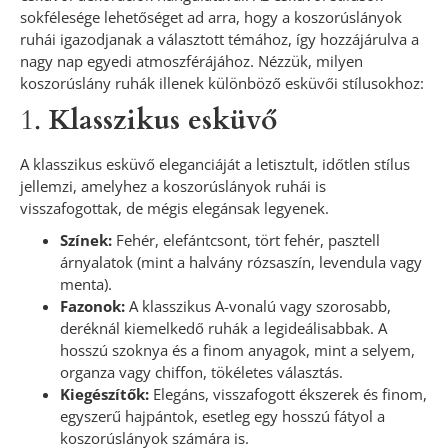
sokfélesége lehetőséget ad arra, hogy a koszorúslányok
ruhái igazodjanak a választott témához, így hozzájárulva a
nagy nap egyedi atmoszférájához. Nézzük, milyen
koszorúslány ruhák illenek különböző esküvői stílusokhoz:
1.
Klasszikus esküvő
A klasszikus esküvő eleganciáját a letisztult, időtlen stílus
jellemzi, amelyhez a koszorúslányok ruhái is
visszafogottak, de mégis elegánsak legyenek.
Színek:
Fehér, elefántcsont, tört fehér, pasztell
árnyalatok (mint a halvány rózsaszín, levendula vagy
menta).
Fazonok:
A klasszikus A-vonalú vagy szorosabb,
deréknál kiemelkedő ruhák a legideálisabbak. A
hosszú szoknya és a finom anyagok, mint a selyem,
organza vagy chiffon, tökéletes választás.
Kiegészítők:
Elegáns, visszafogott ékszerek és finom,
egyszerű hajpántok, esetleg egy hosszú fátyol a
koszorúslányok számára is.