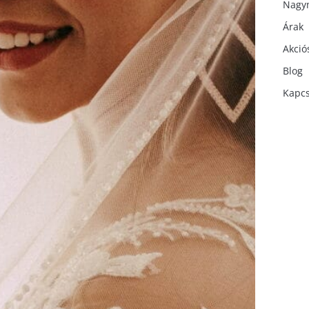
Nagy
Árak
Akció
Blog
Kapcs