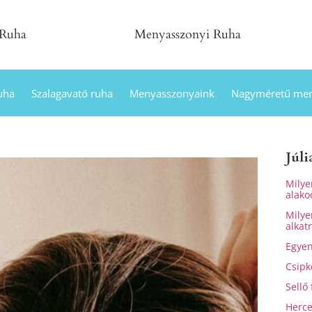
 Ruha
Menyasszonyi Ruha
uha
Szalagavató ruha
Menyasszonyaink
Nagyméretű men
Júli
Milye
alako
Milye
alkat
Egyen
Csipk
Sellő
Herce