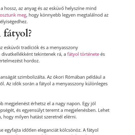
s, a hossz, az anyag és az esküvő helyszíne mind
 osztunk meg
, hogy könnyebb legyen megtalálnod az
mélyiségedhez.
 fátyol?
z esküvői tradíciók és a menyasszony
divatkellékként tekintenek rá, a
fátyol története
és
értelmezést hordoz.
tlanságát szimbolizálta. Az ókori Rómában például a
l. Az idők során a fátyol a menyasszony különleges
 megjelenést érhetsz el a nagy napon. Egy jól
épségét, és egyensúlyt teremt a megjelenésben. Lehet
n, hogy milyen hatást szeretnél elérni.
 egyfajta időtlen eleganciát kölcsönöz. A fátyol